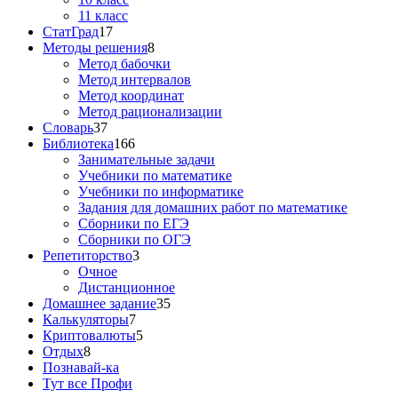
11 класс
СтатГрад
17
Методы решения
8
Метод бабочки
Метод интервалов
Метод координат
Метод рационализации
Словарь
37
Библиотека
166
Занимательные задачи
Учебники по математике
Учебники по информатике
Задания для домашних работ по математике
Сборники по ЕГЭ
Сборники по ОГЭ
Репетиторство
3
Очное
Дистанционное
Домашнее задание
35
Калькуляторы
7
Криптовалюты
5
Отдых
8
Познавай-ка
Тут все Профи