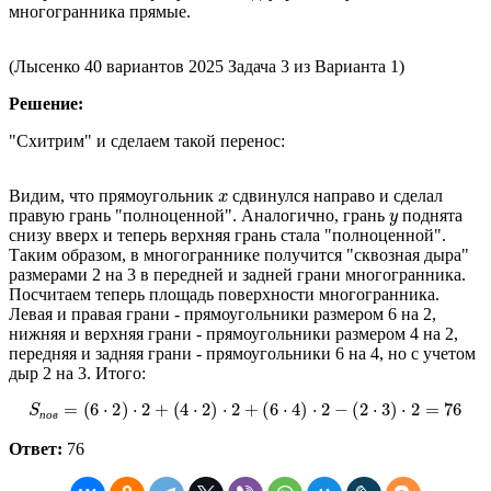
многогранника прямые.
(Лысенко 40 вариантов 2025 Задача 3 из Варианта 1)
Решение:
"Схитрим" и сделаем такой перенос:
x
Видим, что прямоугольник
сдвинулся направо и сделал
y
правую грань "полноценной". Аналогично, грань
поднята
снизу вверх и теперь верхняя грань стала "полноценной".
Таким образом, в многограннике получится "сквозная дыра"
размерами 2 на 3 в передней и задней грани многогранника.
Посчитаем теперь площадь поверхности многогранника.
Левая и правая грани - прямоугольники размером 6 на 2,
нижняя и верхняя грани - прямоугольники размером 4 на 2,
передняя и задняя грани - прямоугольники 6 на 4, но с учетом
дыр 2 на 3. Итого:
S
п
о
в
=
(
6
⋅
2
)
⋅
2
+
(
4
⋅
2
)
⋅
2
+
(
6
⋅
4
)
⋅
2
−
(
2
⋅
3
)
⋅
2
=
76
п
о
в
Ответ:
76