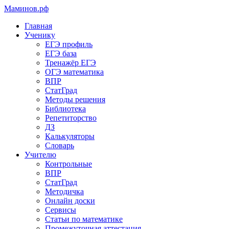
Маминов
.рф
Главная
Ученику
ЕГЭ профиль
ЕГЭ база
Тренажёр ЕГЭ
ОГЭ математика
ВПР
СтатГрад
Методы решения
Библиотека
Репетиторство
ДЗ
Калькуляторы
Словарь
Учителю
Контрольные
ВПР
СтатГрад
Методичка
Онлайн доски
Сервисы
Статьи по математике
Промежуточная аттестация