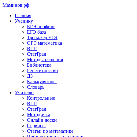
Маминов
.рф
Главная
Ученику
ЕГЭ профиль
ЕГЭ база
Тренажёр ЕГЭ
ОГЭ математика
ВПР
СтатГрад
Методы решения
Библиотека
Репетиторство
ДЗ
Калькуляторы
Словарь
Учителю
Контрольные
ВПР
СтатГрад
Методичка
Онлайн доски
Сервисы
Статьи по математике
Промежуточная аттестация