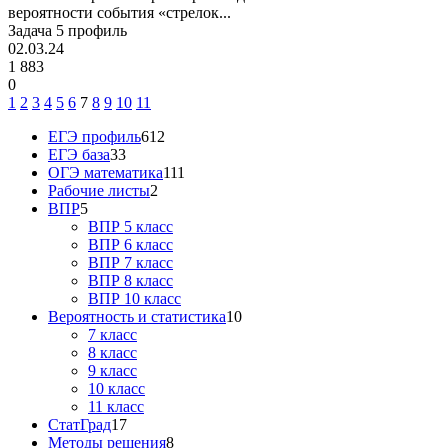
вероятности события «стрелок...
Задача 5 профиль
02.03.24
1 883
0
1
2
3
4
5
6
7
8
9
10
11
ЕГЭ профиль
612
ЕГЭ база
33
ОГЭ математика
111
Рабочие листы
2
ВПР
5
ВПР 5 класс
ВПР 6 класс
ВПР 7 класс
ВПР 8 класс
ВПР 10 класс
Вероятность и статистика
10
7 класс
8 класс
9 класс
10 класс
11 класс
СтатГрад
17
Методы решения
8