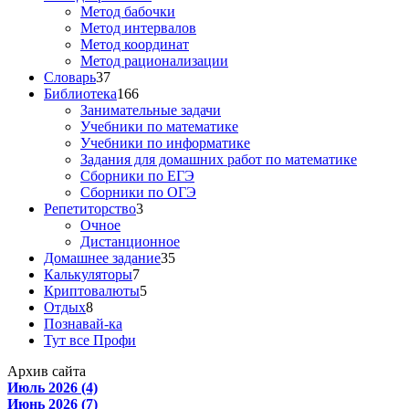
Метод бабочки
Метод интервалов
Метод координат
Метод рационализации
Словарь
37
Библиотека
166
Занимательные задачи
Учебники по математике
Учебники по информатике
Задания для домашних работ по математике
Сборники по ЕГЭ
Сборники по ОГЭ
Репетиторство
3
Очное
Дистанционное
Домашнее задание
35
Калькуляторы
7
Криптовалюты
5
Отдых
8
Познавай-ка
Тут все Профи
Архив сайта
Июль 2026 (4)
Июнь 2026 (7)