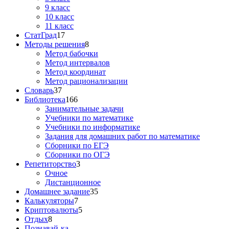
9 класс
10 класс
11 класс
СтатГрад
17
Методы решения
8
Метод бабочки
Метод интервалов
Метод координат
Метод рационализации
Словарь
37
Библиотека
166
Занимательные задачи
Учебники по математике
Учебники по информатике
Задания для домашних работ по математике
Сборники по ЕГЭ
Сборники по ОГЭ
Репетиторство
3
Очное
Дистанционное
Домашнее задание
35
Калькуляторы
7
Криптовалюты
5
Отдых
8
Познавай-ка