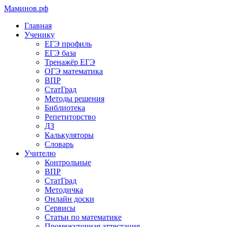
Маминов
.рф
Главная
Ученику
ЕГЭ профиль
ЕГЭ база
Тренажёр ЕГЭ
ОГЭ математика
ВПР
СтатГрад
Методы решения
Библиотека
Репетиторство
ДЗ
Калькуляторы
Словарь
Учителю
Контрольные
ВПР
СтатГрад
Методичка
Онлайн доски
Сервисы
Статьи по математике
Промежуточная аттестация