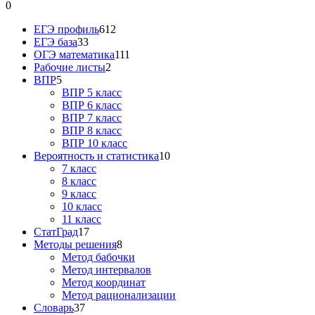
0
ЕГЭ профиль
612
ЕГЭ база
33
ОГЭ математика
111
Рабочие листы
2
ВПР
5
ВПР 5 класс
ВПР 6 класс
ВПР 7 класс
ВПР 8 класс
ВПР 10 класс
Вероятность и статистика
10
7 класс
8 класс
9 класс
10 класс
11 класс
СтатГрад
17
Методы решения
8
Метод бабочки
Метод интервалов
Метод координат
Метод рационализации
Словарь
37