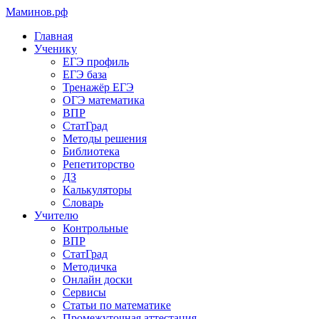
Маминов
.рф
Главная
Ученику
ЕГЭ профиль
ЕГЭ база
Тренажёр ЕГЭ
ОГЭ математика
ВПР
СтатГрад
Методы решения
Библиотека
Репетиторство
ДЗ
Калькуляторы
Словарь
Учителю
Контрольные
ВПР
СтатГрад
Методичка
Онлайн доски
Сервисы
Статьи по математике
Промежуточная аттестация