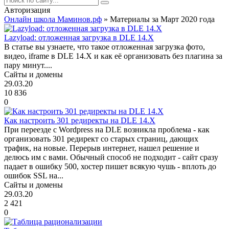
Авторизация
Онлайн школа Маминов.рф
» Материалы за Март 2020 года
Lazyload: отложенная загрузка в DLE 14.X
В статье вы узнаете, что такое отложенная загрузка фото,
видео, iframe в DLE 14.X и как её организовать без плагина за
пару минут....
Сайты и домены
29.03.20
10 836
0
Как настроить 301 редиректы на DLE 14.Х
При переезде с Wordpress на DLE возникла проблема - как
организовать 301 редирект со старых страниц, дающих
трафик, на новые. Перерыв интернет, нашел решение и
делюсь им с вами. Обычный способ не подходит - сайт сразу
падает в ошибку 500, хостер пишет всякую чушь - вплоть до
ошибок SSL на...
Сайты и домены
29.03.20
2 421
0