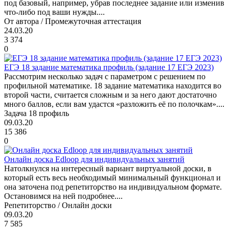
под базовый, например, убрав последнее задание или изменив
что-либо под ваши нужды....
От автора / Промежуточная аттестация
24.03.20
3 374
0
ЕГЭ 18 задание математика профиль (задание 17 ЕГЭ 2023)
Рассмотрим несколько задач с параметром с решением по
профильной математике. 18 задание математика находится во
второй части, считается сложным и за него дают достаточно
много баллов, если вам удастся «разложить её по полочкам»....
Задача 18 профиль
09.03.20
15 386
0
Онлайн доска Edloop для индивидуальных занятий
Натолкнулся на интересный вариант виртуальной доски, в
который есть весь необходимый минимальный функционал и
она заточена под репетиторство на индивидуальном формате.
Остановимся на ней подробнее....
Репетиторство / Онлайн доски
09.03.20
7 585