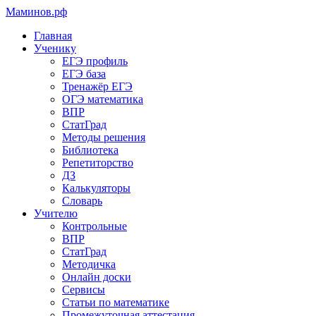
Маминов
.рф
Главная
Ученику
ЕГЭ профиль
ЕГЭ база
Тренажёр ЕГЭ
ОГЭ математика
ВПР
СтатГрад
Методы решения
Библиотека
Репетиторство
ДЗ
Калькуляторы
Словарь
Учителю
Контрольные
ВПР
СтатГрад
Методичка
Онлайн доски
Сервисы
Статьи по математике
Промежуточная аттестация