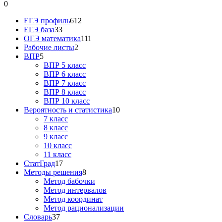
0
ЕГЭ профиль
612
ЕГЭ база
33
ОГЭ математика
111
Рабочие листы
2
ВПР
5
ВПР 5 класс
ВПР 6 класс
ВПР 7 класс
ВПР 8 класс
ВПР 10 класс
Вероятность и статистика
10
7 класс
8 класс
9 класс
10 класс
11 класс
СтатГрад
17
Методы решения
8
Метод бабочки
Метод интервалов
Метод координат
Метод рационализации
Словарь
37