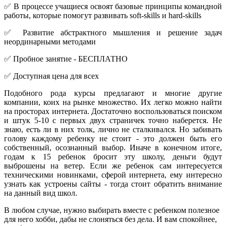
✅ В процессе учащиеся освоят базовые принципы командной
работы, которые помогут развивать soft-skills и hard-skills
✅ Развитие абстрактного мышления и решение задач
неординарными методами
✅ Пробное занятие - БЕСПЛАТНО
✅ Доступная цена для всех
Подобного рода курсы предлагают и многие другие
компании, коих на рынке множество. Их легко можно найти
на просторах интернета. Достаточно воспользоваться поиском
и штук 5-10 с первых двух страничек точно наберется. Не
знаю, есть ли в них толк, лично не сталкивался. Но забивать
голову каждому ребенку не стоит - это должен быть его
собственный, осознанный выбор. Иначе в конечном итоге,
годам к 15 ребенок бросит эту школу, деньги будут
выброшены на ветер. Если же ребенок сам интересуется
техническими новинками, сферой интернета, ему интересно
узнать как устроены сайты - тогда стоит обратить внимание
на данный вид школ.
В любом случае, нужно выбирать вместе с ребенком полезное
для него хобби, дабы не слоняться без дела. И вам спокойнее,