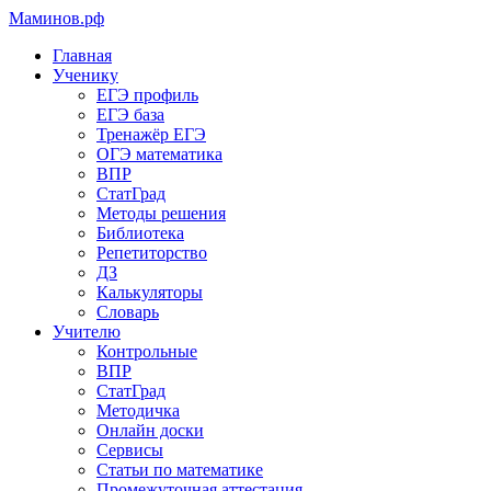
Маминов
.рф
Главная
Ученику
ЕГЭ профиль
ЕГЭ база
Тренажёр ЕГЭ
ОГЭ математика
ВПР
СтатГрад
Методы решения
Библиотека
Репетиторство
ДЗ
Калькуляторы
Словарь
Учителю
Контрольные
ВПР
СтатГрад
Методичка
Онлайн доски
Сервисы
Статьи по математике
Промежуточная аттестация