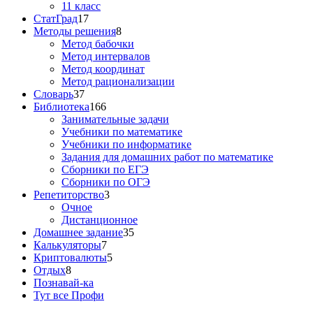
11 класс
СтатГрад
17
Методы решения
8
Метод бабочки
Метод интервалов
Метод координат
Метод рационализации
Словарь
37
Библиотека
166
Занимательные задачи
Учебники по математике
Учебники по информатике
Задания для домашних работ по математике
Сборники по ЕГЭ
Сборники по ОГЭ
Репетиторство
3
Очное
Дистанционное
Домашнее задание
35
Калькуляторы
7
Криптовалюты
5
Отдых
8
Познавай-ка
Тут все Профи