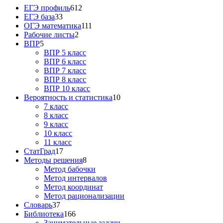
ЕГЭ профиль
612
ЕГЭ база
33
ОГЭ математика
111
Рабочие листы
2
ВПР
5
ВПР 5 класс
ВПР 6 класс
ВПР 7 класс
ВПР 8 класс
ВПР 10 класс
Вероятность и статистика
10
7 класс
8 класс
9 класс
10 класс
11 класс
СтатГрад
17
Методы решения
8
Метод бабочки
Метод интервалов
Метод координат
Метод рационализации
Словарь
37
Библиотека
166
Занимательные задачи