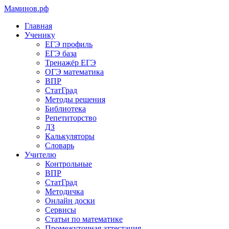
Маминов
.рф
Главная
Ученику
ЕГЭ профиль
ЕГЭ база
Тренажёр ЕГЭ
ОГЭ математика
ВПР
СтатГрад
Методы решения
Библиотека
Репетиторство
ДЗ
Калькуляторы
Словарь
Учителю
Контрольные
ВПР
СтатГрад
Методичка
Онлайн доски
Сервисы
Статьи по математике
Промежуточная аттестация