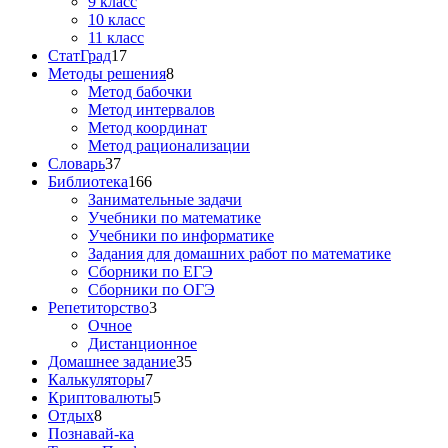
9 класс
10 класс
11 класс
СтатГрад
17
Методы решения
8
Метод бабочки
Метод интервалов
Метод координат
Метод рационализации
Словарь
37
Библиотека
166
Занимательные задачи
Учебники по математике
Учебники по информатике
Задания для домашних работ по математике
Сборники по ЕГЭ
Сборники по ОГЭ
Репетиторство
3
Очное
Дистанционное
Домашнее задание
35
Калькуляторы
7
Криптовалюты
5
Отдых
8
Познавай-ка