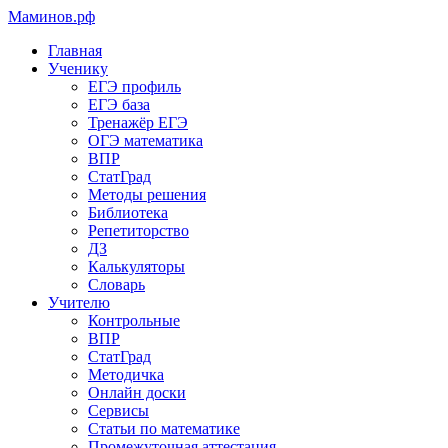
Маминов
.рф
Главная
Ученику
ЕГЭ профиль
ЕГЭ база
Тренажёр ЕГЭ
ОГЭ математика
ВПР
СтатГрад
Методы решения
Библиотека
Репетиторство
ДЗ
Калькуляторы
Словарь
Учителю
Контрольные
ВПР
СтатГрад
Методичка
Онлайн доски
Сервисы
Статьи по математике
Промежуточная аттестация