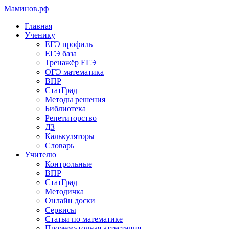
Маминов
.рф
Главная
Ученику
ЕГЭ профиль
ЕГЭ база
Тренажёр ЕГЭ
ОГЭ математика
ВПР
СтатГрад
Методы решения
Библиотека
Репетиторство
ДЗ
Калькуляторы
Словарь
Учителю
Контрольные
ВПР
СтатГрад
Методичка
Онлайн доски
Сервисы
Статьи по математике
Промежуточная аттестация