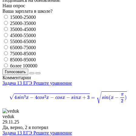
Подпишись на обновления!
Наш опрос
Ваша зарплата в школе?
15000-25000
25000-35000
35000-45000
45000-55000
55000-65000
65000-75000
75000-85000
85000-95000
более 100000
Голосовать
Комментарии
Задача 13 ЕГЭ Решите уравнение
4
s
i
n
3
x
−
4
c
o
s
2
x
−
c
o
s
x
−
s
i
n
x
+
3
=
s
i
n
(
x
−
π
2
)
veduk
29.11.25
Да, верно, 2 я потерял
Задача 13 ЕГЭ Решите уравнение