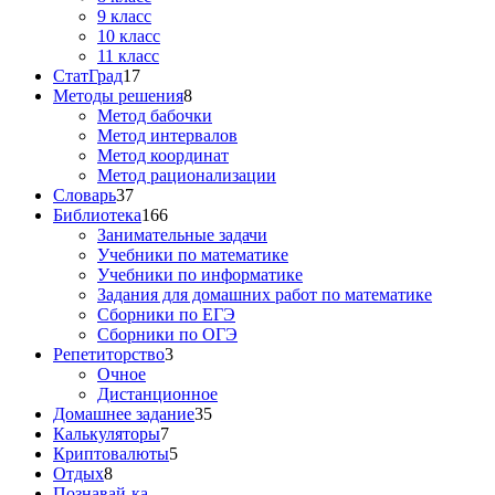
9 класс
10 класс
11 класс
СтатГрад
17
Методы решения
8
Метод бабочки
Метод интервалов
Метод координат
Метод рационализации
Словарь
37
Библиотека
166
Занимательные задачи
Учебники по математике
Учебники по информатике
Задания для домашних работ по математике
Сборники по ЕГЭ
Сборники по ОГЭ
Репетиторство
3
Очное
Дистанционное
Домашнее задание
35
Калькуляторы
7
Криптовалюты
5
Отдых
8
Познавай-ка