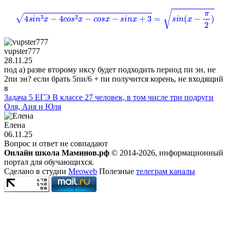
4
s
i
n
3
x
−
4
c
o
s
2
x
−
c
o
s
x
−
s
i
n
x
+
3
=
s
i
n
(
x
−
π
2
)
vupster777
28.11.25
под а) разве второму иксу будет подходить период пи эн, не
2пи эн? если брать 5пи/6 + пи получится корень, не входящий
в
Задача 5 ЕГЭ В классе 27 человек, в том числе три подруги
Оля, Аня и Юля
Елена
06.11.25
Вопрос и ответ не совпадают
Онлайн школа Маминов.рф
© 2014-2026, информационный
портал для обучающихся.
Сделано в студии
Meoweb
Полезные
телеграм каналы