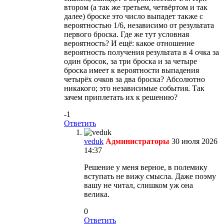
втором (а так же третьем, четвёртом и так
далее) броске это число выпадет также с
вероятностью 1/6, независимо от результата
первого броска. Где же тут условная
вероятность? И ещё: какое отношение
вероятность получения результата в 4 очка за
один бросок, за три броска и за четыре
броска имеет к вероятности выпадения
четырёх очков за два броска? Абсолютно
никакого; это независимые события. Так
зачем приплетать их к решению?
-1
Ответить
veduk
Администраторы
30 июля 2026
14:37
Решение у меня верное, в полемику
вступать не вижу смысла. Даже поэму
вашу не читал, слишком уж она
велика.
0
Ответить