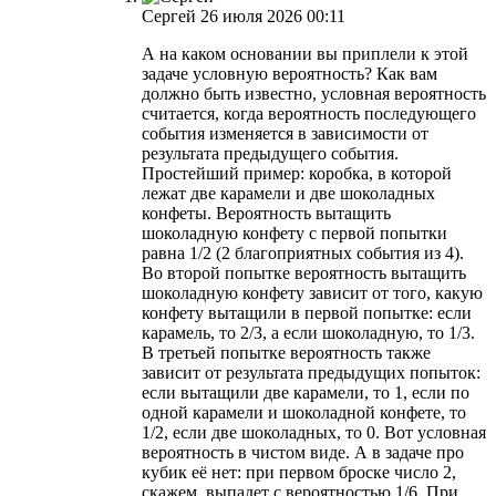
Сергей
26 июля 2026 00:11
А на каком основании вы приплели к этой
задаче условную вероятность? Как вам
должно быть известно, условная вероятность
считается, когда вероятность последующего
события изменяется в зависимости от
результата предыдущего события.
Простейший пример: коробка, в которой
лежат две карамели и две шоколадных
конфеты. Вероятность вытащить
шоколадную конфету с первой попытки
равна 1/2 (2 благоприятных события из 4).
Во второй попытке вероятность вытащить
шоколадную конфету зависит от того, какую
конфету вытащили в первой попытке: если
карамель, то 2/3, а если шоколадную, то 1/3.
В третьей попытке вероятность также
зависит от результата предыдущих попыток:
если вытащили две карамели, то 1, если по
одной карамели и шоколадной конфете, то
1/2, если две шоколадных, то 0. Вот условная
вероятность в чистом виде. А в задаче про
кубик её нет: при первом броске число 2,
скажем, выпадет с вероятностью 1/6. При