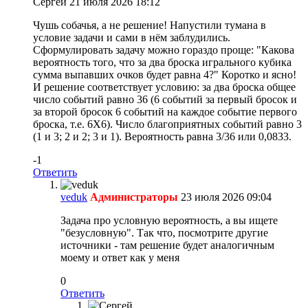
Сергей
21 июля 2026 18:12
Чушь собачья, а не решение! Напустили тумана в
условие задачи и сами в нём заблудились.
Сформулировать задачу можно гораздо проще: "Какова
вероятность того, что за два броска игрального кубика
сумма выпавших очков будет равна 4?" Коротко и ясно!
И решение соответствует условию: за два броска общее
число событий равно 36 (6 событий за первый бросок и
за второй бросок 6 событий на каждое событие первого
броска, т.е. 6Х6). Число благоприятных событий равно 3
(1 и 3; 2 и 2; 3 и 1). Вероятность равна 3/36 или 0,0833.
-1
Ответить
veduk
Администраторы
23 июля 2026 09:04
Задача про условную вероятность, а вы ищете
"безусловную". Так что, посмотрите другие
источники - там решение будет аналогичным
моему и ответ как у меня
0
Ответить