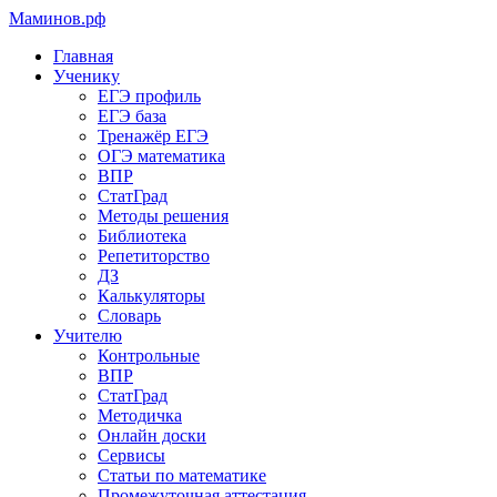
Маминов
.рф
Главная
Ученику
ЕГЭ профиль
ЕГЭ база
Тренажёр ЕГЭ
ОГЭ математика
ВПР
СтатГрад
Методы решения
Библиотека
Репетиторство
ДЗ
Калькуляторы
Словарь
Учителю
Контрольные
ВПР
СтатГрад
Методичка
Онлайн доски
Сервисы
Статьи по математике
Промежуточная аттестация