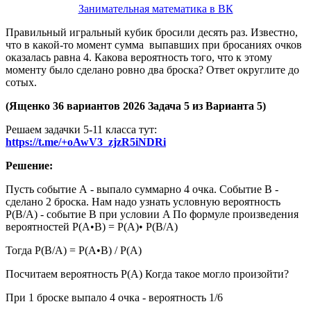
Занимательная математика в ВК
Правильный игральный кубик бросили десять раз. Известно,
что в какой-то момент сумма выпавших при бросаниях очков
оказалась равна 4. Какова вероятность того, что к этому
моменту было сделано ровно два броска? Ответ округлите до
сотых.
(Ященко 36 вариантов 2026 Задача 5 из Варианта
5
)
Решаем задачки 5-11 класса тут:
https://t.me/+oAwV3_zjzR5iNDRi
Решение:
Пусть событие А - выпало суммарно 4 очка. Событие B -
сделано 2 броска. Нам надо узнать условную вероятность
P(B/A) - событие B при условии A По формуле произведения
вероятностей P(A•B) = P(A)• P(B/A)
Тогда P(B/A) = P(A•B) / P(A)
Посчитаем вероятность P(A) Когда такое могло произойти?
При 1 броске выпало 4 очка - вероятность 1/6