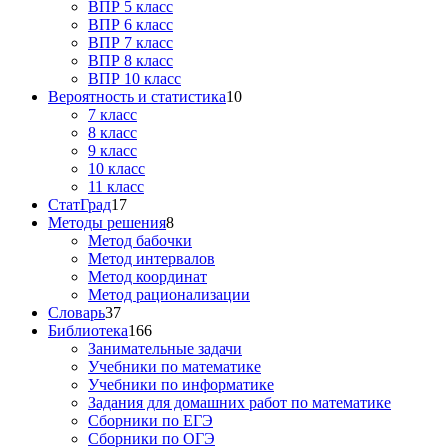
ВПР 5 класс
ВПР 6 класс
ВПР 7 класс
ВПР 8 класс
ВПР 10 класс
Вероятность и статистика
10
7 класс
8 класс
9 класс
10 класс
11 класс
СтатГрад
17
Методы решения
8
Метод бабочки
Метод интервалов
Метод координат
Метод рационализации
Словарь
37
Библиотека
166
Занимательные задачи
Учебники по математике
Учебники по информатике
Задания для домашних работ по математике
Сборники по ЕГЭ
Сборники по ОГЭ