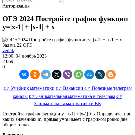
Авторизация
ОГЭ 2024 Постройте график функции
y=|x-1| + |x-1| + x
Задача 22 ОГЭ
veduk
12:00, 04 ноябрь 2023
2 069
0
👉 Учебник математики
👉 Вакансии
👉 Полезные телеграм
каналы
👉 Занимательная математика в телеграм
👉
Занимательная математика в ВК
Постройте график функции y=|x-1| + |x-1| + x
Определите, при
каких значениях m, прямая y=m имеет с графиком ровно две
общие точки
Решение: