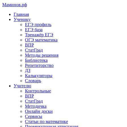
Маминов
.рф
Главная
Ученику
ЕГЭ профиль
ЕГЭ база
Тренажёр ЕГЭ
ОГЭ математика
ВПР
СтатГрад
Методы решения
Библиотека
Репетиторство
ДЗ
Калькуляторы
Словарь
Учителю
Контрольные
ВПР
СтатГрад
Методичка
Онлайн доски
Сервисы
Статьи по математике
Промежуточная аттестация