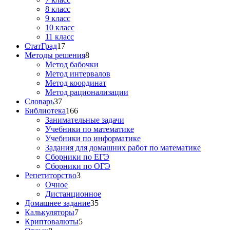
8 класс
9 класс
10 класс
11 класс
СтатГрад
17
Методы решения
8
Метод бабочки
Метод интервалов
Метод координат
Метод рационализации
Словарь
37
Библиотека
166
Занимательные задачи
Учебники по математике
Учебники по информатике
Задания для домашних работ по математике
Сборники по ЕГЭ
Сборники по ОГЭ
Репетиторство
3
Очное
Дистанционное
Домашнее задание
35
Калькуляторы
7
Криптовалюты
5