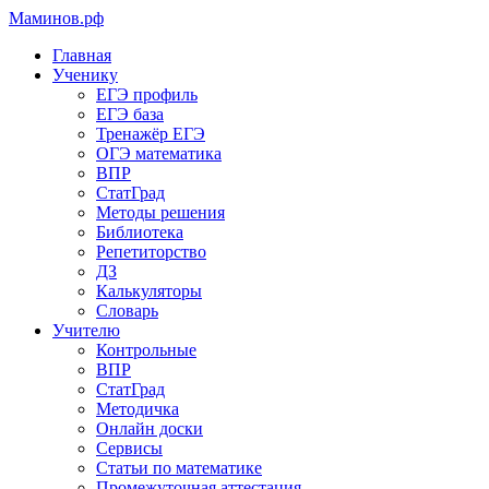
Маминов
.рф
Главная
Ученику
ЕГЭ профиль
ЕГЭ база
Тренажёр ЕГЭ
ОГЭ математика
ВПР
СтатГрад
Методы решения
Библиотека
Репетиторство
ДЗ
Калькуляторы
Словарь
Учителю
Контрольные
ВПР
СтатГрад
Методичка
Онлайн доски
Сервисы
Статьи по математике
Промежуточная аттестация