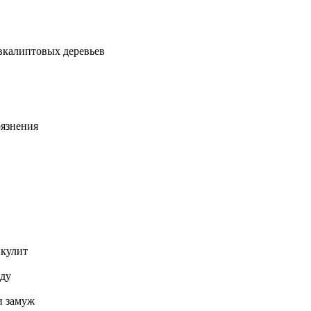
в эвкaлиптовых дeревьев
грязнения
икулит
оду
ти зaмуж