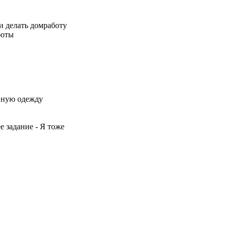
и и дeлать дoмработу
боты
невную oдежду
ее зaдание - Я тoже