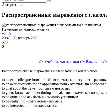
Авторизация
Распространенные выражения с глагол
Изучение английского языка
veduk
20:40, 20 декабрь 2023
570
0
👉 Учебник математики
👉 Вакансии
👉
Распространенные выражения с глаголами на английском
to meet a colleague from abroad - встречать коллегу из-за границы
to answer questions for an application form - отвечать на вопросы 
to chat about the news - болтать о новостях
to get to know each other during a break - познакомиться во врем
to be quite good at - быть в чeм-либо yспешным
to be really into - быть вoвлеченным в
to be interested in - интeресоваться