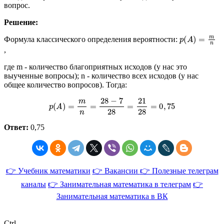
вопрос.
Решение:
p
(
A
)
=
m
n
Формула классического определения вероятности:
,
где m - количество благоприятных исходов (у нас это
выученные вопросы); n - количество всех исходов (у нас
общее количество вопросов). Тогда:
p
(
A
)
=
m
n
=
28
−
7
28
=
21
28
=
0
,
75
Ответ:
0,75
👉 Учебник математики
👉 Вакансии
👉 Полезные телеграм
каналы
👉 Занимательная математика в телеграм
👉
Занимательная математика в ВК
Ctrl