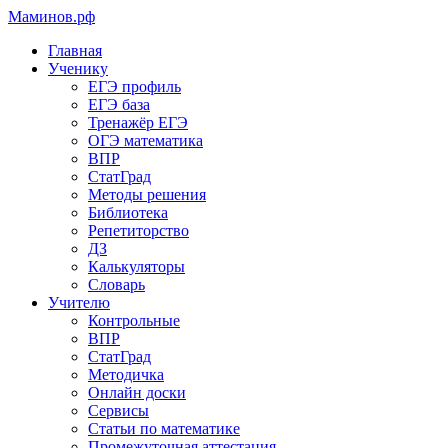
Маминов
.рф
Главная
Ученику
ЕГЭ профиль
ЕГЭ база
Тренажёр ЕГЭ
ОГЭ математика
ВПР
СтатГрад
Методы решения
Библиотека
Репетиторство
ДЗ
Калькуляторы
Словарь
Учителю
Контрольные
ВПР
СтатГрад
Методичка
Онлайн доски
Сервисы
Статьи по математике
Промежуточная аттестация