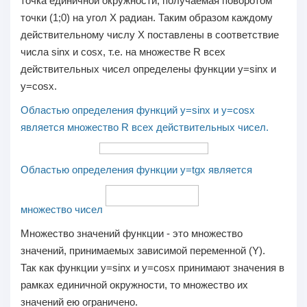
точка единичной окружности, получаемая поворотом
точки (1;0) на угол
Х
радиан. Таким образом каждому
действительному числу
Х
поставлены в соответствие
числа sinx и cosx, т.е. на множестве
R
всех
действительных чисел определены функции
y=sinx
и
y=cosx
.
Областью определения функций y=sinx и y=cosx
является множество R всех действительных чисел.
Областью определения функции y=tgx является
множество чисел
Множество значений функции - это множество
значений, принимаемых зависимой переменной (Y).
Так как функции
y=sinx
и
y=cosx
принимают значения в
рамках единичной окружности, то множество их
значений ею ограничено.