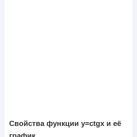
Свойства функции y=ctgx и её
график