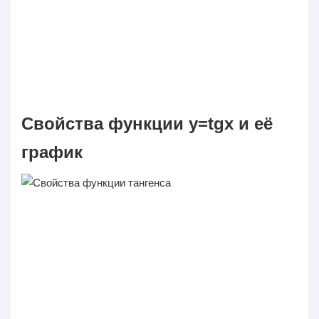
Свойства функции y=tgx и её
график