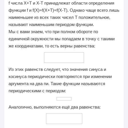
f числа Х+Т и Х-Т принадлежат области определения
функции f и f(X)=f(X+T)=f(X-T). Однако чаще всего лишь
наименьшее из всех таких чисел Т положительное,
называют наименьшим периодом функции.
Мы с вами знаем, что при полном обороте по
единичной окружности мы попадаем в точку с такими
же координатами, то есть верны равенства:
Из этих равенств следует, что значения синуса и
косинуса периодически повторяются при изменении
аргумента на два пи. Такие функции называются
периодическими с периодом:
Аналогично, выполняются ещё два равенства: