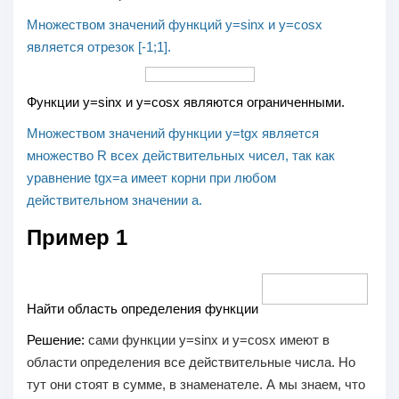
Множеством значений функций y=sinx и y=cosx
является отрезок [-1;1].
Функции y=sinx и y=cosx являются ограниченными.
Множеством значений функции y=tgx является
множество R всех действительных чисел, так как
уравнение tgx=a имеет корни при любом
действительном значении a.
Пример 1
Найти область определения функции
Решение:
сами функции
y=sinx
и
y=cosx
имеют в
области определения все действительные числа. Но
тут они стоят в сумме, в знаменателе. А мы знаем, что