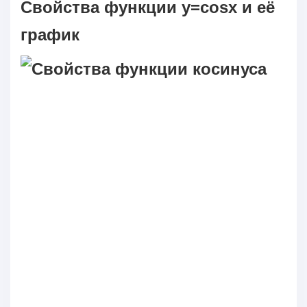
Свойства функции y=cosx и её
график