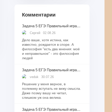
Комментарии
Задача 5 ЕГЭ Правильный игральный кубик бросили десять раз. Известно, что в какой-то момент сумма выпавших при бросаниях очков оказалась равна 4.
Сергей
02.08.26
Дело ваше, хотя истина, как
известно, рождается в споре. А
философия "есть два мнения: моё
и неправильное" - это философия
людей
Задача 5 ЕГЭ Правильный игральный кубик бросили десять раз. Известно, что в какой-то момент сумма выпавших при бросаниях очков оказалась равна 4.
veduk
30.07.26
Решение у меня верное, в
полемику вступать не вижу смысла.
Даже поэму вашу не читал,
слишком уж она велика.
Задача 5 ЕГЭ Правильный игральный кубик бросили десять раз. Известно, что в какой-то момент сумма выпавших при бросаниях очков оказалась равна 4.