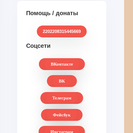
Помощь / донаты
2202208315445669
Соцсети
ВКонтакте
ВК
Телеграм
Фейсбук
Инстаграм