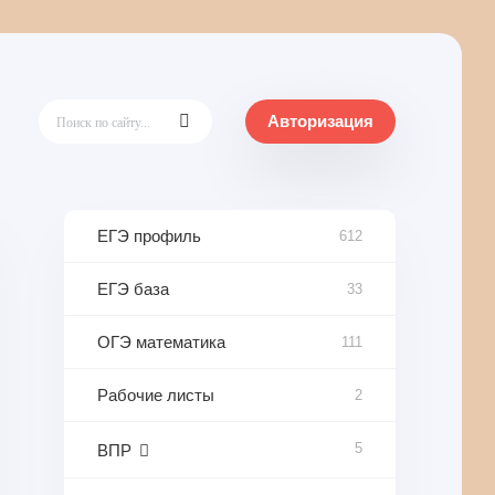
Авторизация
ЕГЭ профиль
612
ЕГЭ база
33
ОГЭ математика
111
Рабочие листы
2
5
ВПР