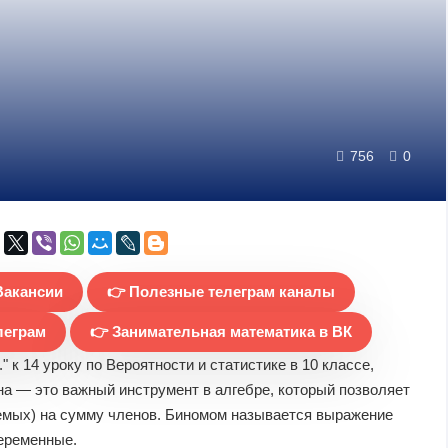
756
0
Вакансии
👉 Полезные телеграм каналы
леграм
👉 Занимательная математика в ВК
 к 14 уроку по Вероятности и статистике в 10 классе,
а — это важный инструмент в алгебре, который позволяет
емых) на сумму членов. Биномом называется выражение
еременные.