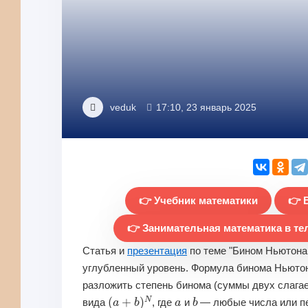
veduk
17:10, 23 январь 2025
👉 Учебник математики
👉 
👉 Занимательная математика в те
Статья и
презентация
по
теме "Бином Ньютона."
углубленный уровень. Формула бинома Ньютон
разложить степень бинома (суммы двух слага
(
a
+
b
)
N
a
b
вида
, где
и
— любые числа или п