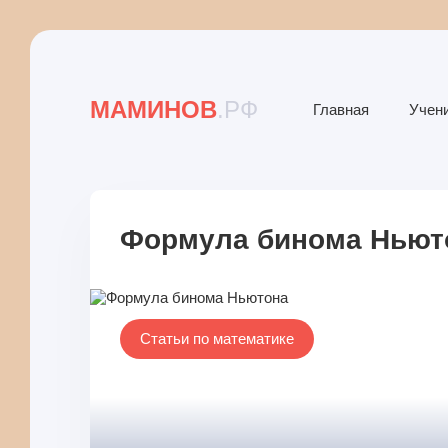
МАМИНОВ
.РФ
Главная
Учен
Формула бинома Ньют
Статьи по математике