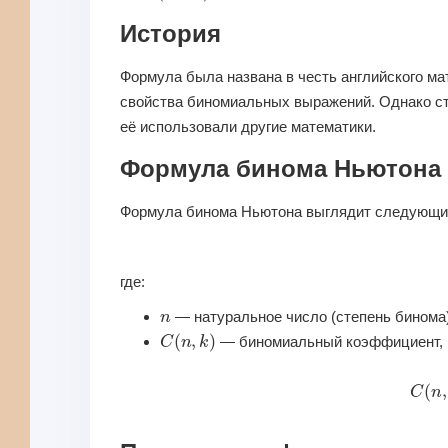
История
Формула была названа в честь английского ма
свойства биномиальных выражений. Однако сто
её использовали другие математики.
Формула бинома Ньютона
Формула бинома Ньютона выглядит следующи
где:
n
— натуральное число (степень бинома)
C
(
n
,
k
)
— биномиальный коэффициент, 
C
(