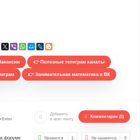
Вакансии
👉 Полезные телеграм каналы
леграм
👉 Занимательная математика в ВК
Добавить
Комментарии (0)
l+Enter
в мою ленту
на форуме
Нравится
1
Не нравится
0