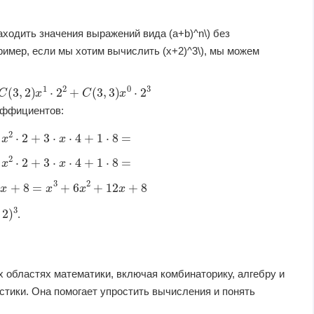
одить значения выражений вида (a+b)^n\) без
имер, если мы хотим вычислить (x+2)^3\), мы можем
x
1
⋅
2
2
+
C
(
3
,
3
)
x
0
⋅
2
3
эффициентов:
3
⋅
x
2
⋅
2
+
3
⋅
x
⋅
4
+
1
⋅
8
=
3
⋅
x
2
⋅
2
+
3
⋅
x
⋅
4
+
1
⋅
8
=
12
x
+
8
=
x
3
+
6
x
2
+
12
x
+
8
)
3
.
 областях математики, включая комбинаторику, алгебру и
стики. Она помогает упростить вычисления и понять