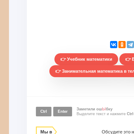
👉 Учебник математики
👉 
👉 Занимательная математика в те
Заметили ош
Ы
бку
Ctrl
Enter
Выделите текст и нажмите
Ctr
Мы в
Обсудите это 