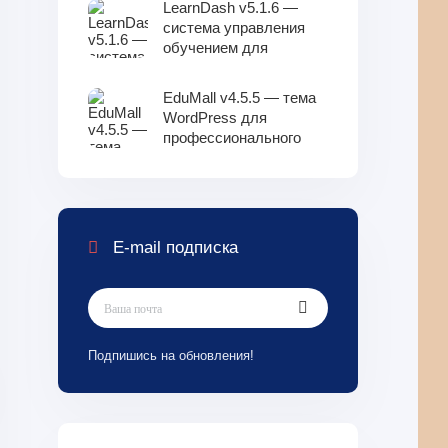
LearnDash v5.1.6 —
99
система управления
обучением для
WordPress
EduMall v4.5.5 — тема
WordPress для
профессионального
образовательного
центра LMS
E-mail подписка
Подпишись на обновления!