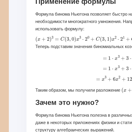
Применение формулы
Формула бинома Ньютона позволяет быстро нах
необходимости многократного умножения. Напр
использовать формулу:
(
x
+
2
)
3
=
C
(
3
,
0
)
x
3
⋅
2
0
+
C
(
3
,
1
)
x
2
⋅
2
1
+
C
(
3
,
2
)
Теперь подставим значения биномиальных ко
=
1
⋅
x
3
+
=
1
⋅
x
3
+
=
x
3
+
6
x
2
+
(
x
+
2
Таким образом, мы получили разложение
Зачем это нужно?
Формула бинома Ньютона полезна в различных
даже в некоторых приложениях физики и стати
структуру алгебраических выражений.