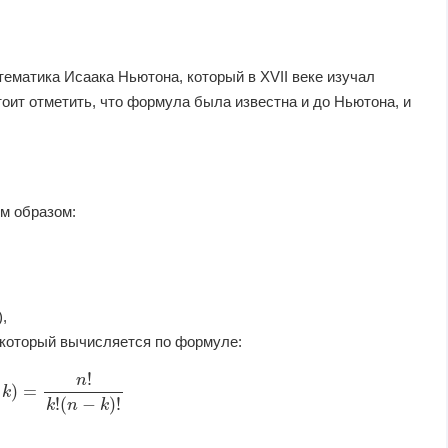
тематика Исаака Ньютона, который в XVII веке изучал
ит отметить, что формула была известна и до Ньютона, и
м образом:
,
который вычисляется по формуле:
n
,
k
)
=
n
!
k
!
(
n
−
k
)
!