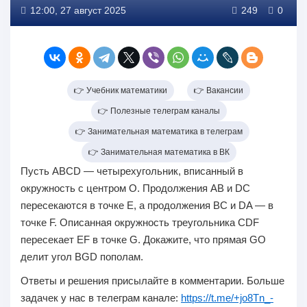
12:00, 27 август 2025
249
0
👉 Учебник математики
👉 Вакансии
👉 Полезные телеграм каналы
👉 Занимательная математика в телеграм
👉 Занимательная математика в ВК
Пусть ABCD — четырехугольник, вписанный в
окружность с центром O. Продолжения AB и DC
пересекаются в точке E, а продолжения BC и DA — в
точке F. Описанная окружность треугольника CDF
пересекает EF в точке G. Докажите, что прямая GO
делит угол BGD пополам.
Ответы и решения присылайте в комментарии. Больше
задачек у нас в телеграм канале:
https://t.me/+jo8Tn_-