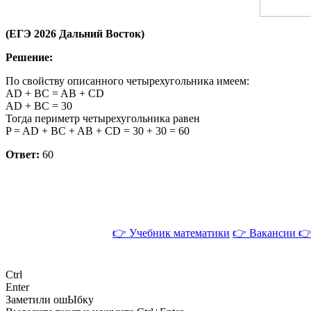
(ЕГЭ 2026 Дальний Восток)
Решение:
По свойству описанного четырехугольника имеем:
AD + BC = AB + CD
AD + BC = 30
Тогда периметр четырехугольника равен
P = AD + BC + AB + CD = 30 + 30 = 60
Ответ:
60
👉 Учебник математики
👉 Вакансии
👉
Ctrl
Enter
Заметили ош
Ы
бку