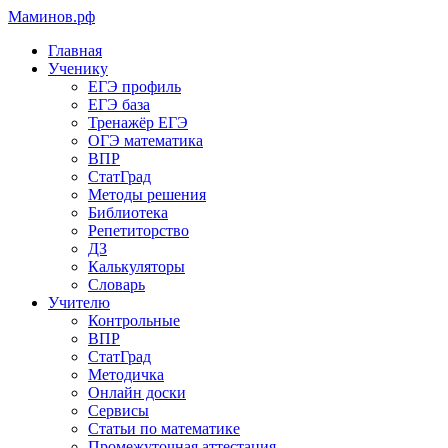
Маминов
.рф
Главная
Ученику
ЕГЭ профиль
ЕГЭ база
Тренажёр ЕГЭ
ОГЭ математика
ВПР
СтатГрад
Методы решения
Библиотека
Репетиторство
ДЗ
Калькуляторы
Словарь
Учителю
Контрольные
ВПР
СтатГрад
Методичка
Онлайн доски
Сервисы
Статьи по математике
Промежуточная аттестация