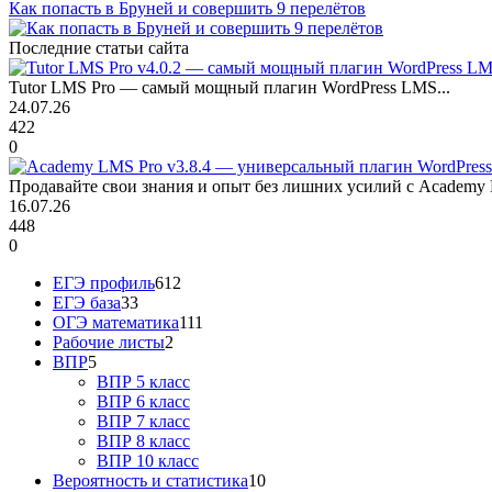
Как попасть в Бруней и совершить 9 перелётов
Последние статьи сайта
Tutor LMS Pro — самый мощный плагин WordPress LMS...
24.07.26
422
0
Продавайте свои знания и опыт без лишних усилий с Academy 
16.07.26
448
0
ЕГЭ профиль
612
ЕГЭ база
33
ОГЭ математика
111
Рабочие листы
2
ВПР
5
ВПР 5 класс
ВПР 6 класс
ВПР 7 класс
ВПР 8 класс
ВПР 10 класс
Вероятность и статистика
10