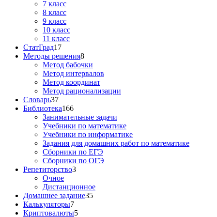
7 класс
8 класс
9 класс
10 класс
11 класс
СтатГрад
17
Методы решения
8
Метод бабочки
Метод интервалов
Метод координат
Метод рационализации
Словарь
37
Библиотека
166
Занимательные задачи
Учебники по математике
Учебники по информатике
Задания для домашних работ по математике
Сборники по ЕГЭ
Сборники по ОГЭ
Репетиторство
3
Очное
Дистанционное
Домашнее задание
35
Калькуляторы
7
Криптовалюты
5