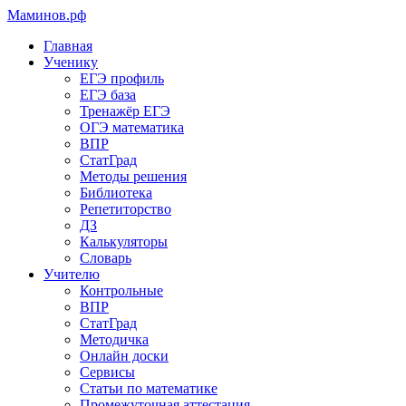
Маминов
.рф
Главная
Ученику
ЕГЭ профиль
ЕГЭ база
Тренажёр ЕГЭ
ОГЭ математика
ВПР
СтатГрад
Методы решения
Библиотека
Репетиторство
ДЗ
Калькуляторы
Словарь
Учителю
Контрольные
ВПР
СтатГрад
Методичка
Онлайн доски
Сервисы
Статьи по математике
Промежуточная аттестация