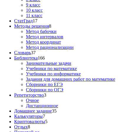
9 класс
10 класс
11 класс
СтатГрад
17
Методы решения
8
Метод бабочки
Метод интервалов
Метод координат
Метод рационализации
Словарь
37
Библиотека
166
Занимательные задачи
Учебники по математике
Учебники по информатике
Задания для домашних работ по математике
Сборники по ЕГЭ
Сборники по ОГЭ
Репетиторство
3
Очное
Дистанционное
Домашнее задание
35
Калькуляторы
7
Криптовалюты
5
Отдых
8