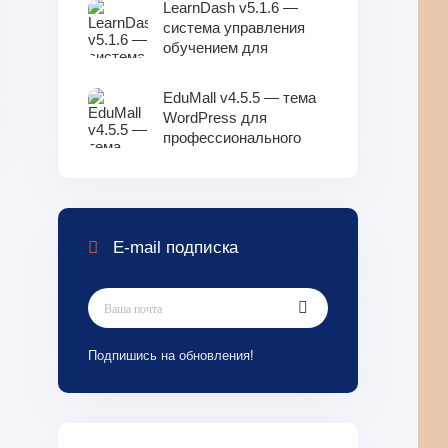
LearnDash v5.1.6 —
99
система управления
обучением для
WordPress
EduMall v4.5.5 — тема
WordPress для
профессионального
образовательного
центра LMS
E-mail подписка
Подпишись на обновления!