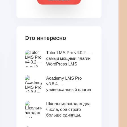
Это интересно
Tutor LMS Pro v4.0.2 —
самый мощный плагин
WordPress LMS
Academy LMS Pro
v3.8.4 —
универсальный плагин
WordPress LMS
Школьник загадал два
числа, оба строго
больше единицы,
такие, что сумма
данных чисел меньше