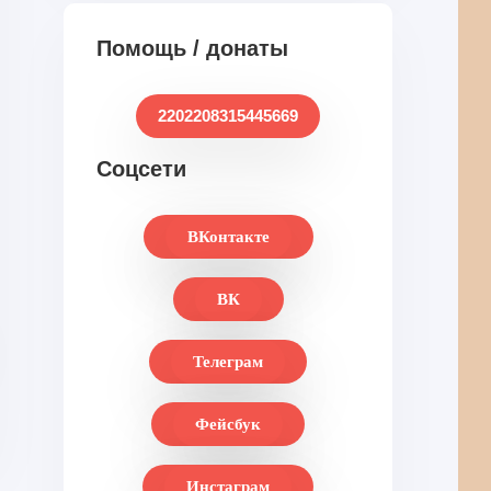
Помощь / донаты
2202208315445669
Соцсети
ВКонтакте
ВК
Телеграм
Фейсбук
Инстаграм