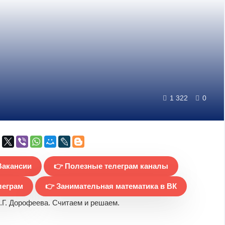
1 322
0
Вакансии
👉 Полезные телеграм каналы
леграм
👉 Занимательная математика в ВК
.Г. Дорофеева. Считаем и решаем.