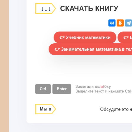
↓↓↓
СКАЧАТЬ КНИГУ
👉 Учебник математики
👉 
👉 Занимательная математика в те
Заметили ош
Ы
бку
Ctrl
Enter
Выделите текст и нажмите
Ctr
Мы в
Обсудите это 