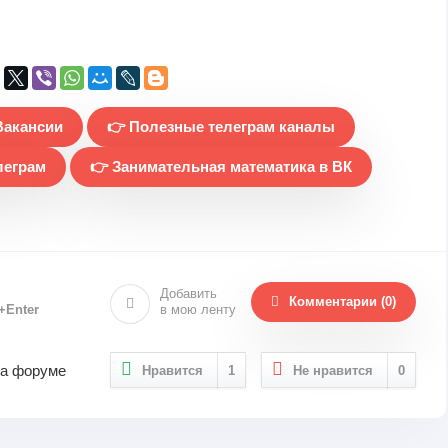
Вакансии
👉 Полезные телеграм каналы
леграм
👉 Занимательная математика в ВК
Добавить
Комментарии (0)
l+Enter
в мою ленту
на форуме
Нравится
1
Не нравится
0