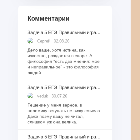
Комментарии
Задача 5 ЕГЭ Правильный игральный кубик бросили десять раз. Известно, что в какой-то момент сумма выпавших при бросаниях очков оказалась равна 4.
Сергей
02.08.26
Дело ваше, хотя истина, как
известно, рождается в споре. А
философия "есть два мнения: моё
и неправильное" - это философия
людей
Задача 5 ЕГЭ Правильный игральный кубик бросили десять раз. Известно, что в какой-то момент сумма выпавших при бросаниях очков оказалась равна 4.
veduk
30.07.26
Решение у меня верное, в
полемику вступать не вижу смысла.
Даже поэму вашу не читал,
слишком уж она велика.
Задача 5 ЕГЭ Правильный игральный кубик бросили десять раз. Известно, что в какой-то момент сумма выпавших при бросаниях очков оказалась равна 4.