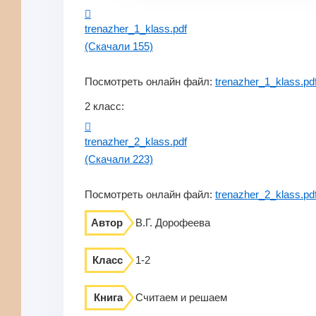
trenazher_1_klass.pdf
(Скачали 155)
Посмотреть онлайн файл:
trenazher_1_klass.pd
2 класс:
trenazher_2_klass.pdf
(Скачали 223)
Посмотреть онлайн файл:
trenazher_2_klass.pd
Автор
В.Г. Дорофеева
Класс
1-2
Книга
Считаем и решаем