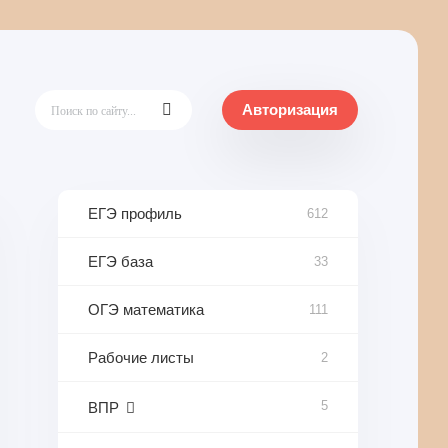
Авторизация
ЕГЭ профиль
612
ЕГЭ база
33
ОГЭ математика
111
Рабочие листы
2
5
ВПР