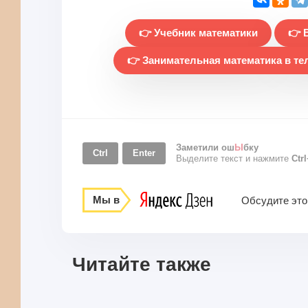
👉 Учебник математики
👉 
👉 Занимательная математика в те
Заметили ош
Ы
бку
Ctrl
Enter
Выделите текст и нажмите
Ctr
Мы в
Обсудите это
Читайте также