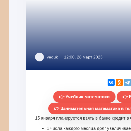
veduk
12:00, 28 март 2023
👉 Учебник математики
👉 
👉 Занимательная математика в те
15 января планируется взять в банке кредит в 6
1 числа каждого месяца долг увеличива