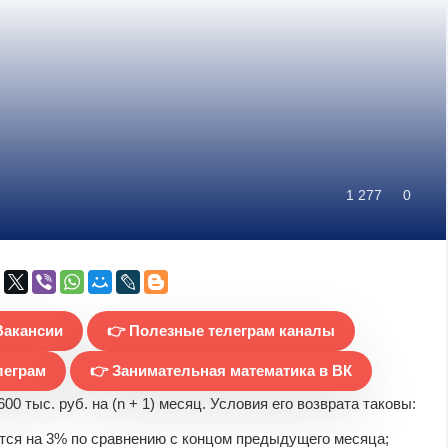
1 277
0
Вакансии
👉 Полезные телеграм каналы
леграм
👉 Занимательная математика в ВК
00 тыс. руб. на (n + 1) месяц. Условия его возврата таковы:
ется на 3% по сравнению с концом предыдущего месяца;