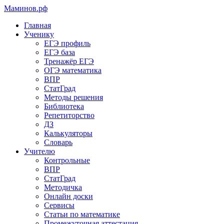
Маминов
.рф
Главная
Ученику
ЕГЭ профиль
ЕГЭ база
Тренажёр ЕГЭ
ОГЭ математика
ВПР
СтатГрад
Методы решения
Библиотека
Репетиторство
ДЗ
Калькуляторы
Словарь
Учителю
Контрольные
ВПР
СтатГрад
Методичка
Онлайн доски
Сервисы
Статьи по математике
Промежуточная аттестация