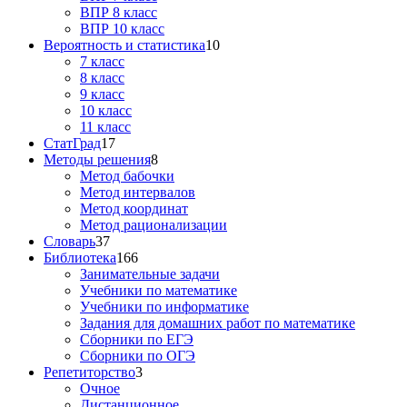
ВПР 8 класс
ВПР 10 класс
Вероятность и статистика
10
7 класс
8 класс
9 класс
10 класс
11 класс
СтатГрад
17
Методы решения
8
Метод бабочки
Метод интервалов
Метод координат
Метод рационализации
Словарь
37
Библиотека
166
Занимательные задачи
Учебники по математике
Учебники по информатике
Задания для домашних работ по математике
Сборники по ЕГЭ
Сборники по ОГЭ
Репетиторство
3
Очное
Дистанционное