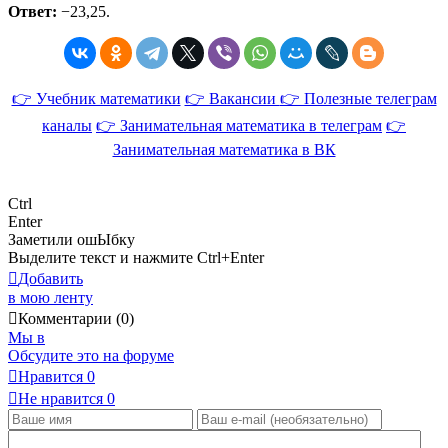
Ответ:
−
23
,
25
.
👉 Учебник математики
👉 Вакансии
👉 Полезные телеграм
каналы
👉 Занимательная математика в телеграм
👉
Занимательная математика в ВК
Ctrl
Enter
Заметили ош
Ы
бку
Выделите текст и нажмите
Ctrl+Enter
Добавить
в мою ленту
Комментарии (0)
Мы в
Обсудите это на форуме
Нравится
0
Не нравится
0