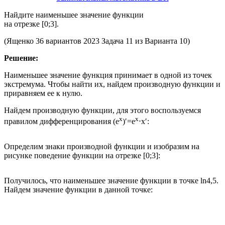
Найдите наименьшее значение функции
на отрезке [0;3].
(Ященко 36 вариантов 2023 Задача 11 из Варианта 10)
Решение:
Наименьшее значение функция принимает в одной из точек
экстремума. Чтобы найти их, найдем производную функции и
приравняем ее к нулю.
Найдем производную функции, для этого воспользуемся
x
x
правилом дифференцирования
(
e
)
′
=
e
⋅
x
′
:
Определим знаки производной функции и изобразим на
рисунке поведение функции на отрезке
[
0
;
3
]
:
Получилось, что наименьшее значение функции в точке
l
n
4
,
5
.
Найдем значение функции в данной точке: