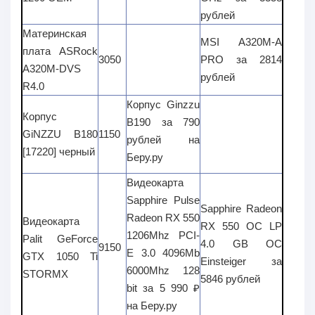
рублей
Материнская
MSI A320M-A
плата ASRock
3050
PRO за
2814
A320M-DVS
рублей
R4.0
Корпус Ginzzu
Корпус
B190 за
790
GiNZZU B180
1150
рублей
на
[17220] черный
Беру.ру
Видеокарта
Sapphire Pulse
Sapphire Radeon
Radeon RX 550
Видеокарта
RX 550 OC LP
1206Mhz PCI-
Palit GeForce
4.0 GB OC
9150
E 3.0 4096Mb
GTX 1050 Ti
Einsteiger за
6000Mhz 128
STORMX
5846 рублей
bit за
5 990
₽
на Беру.ру