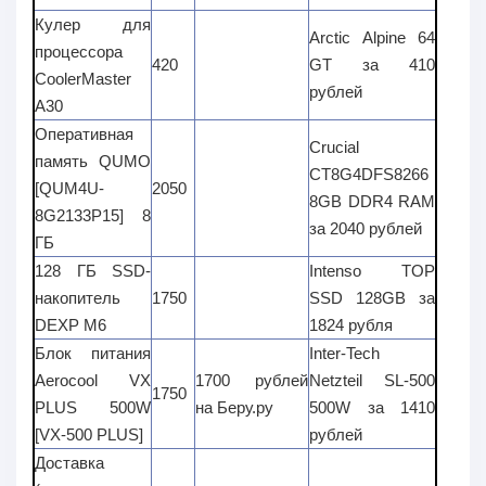
Кулер для
Arctic Alpine 64
процессора
420
GT за
410
CoolerMaster
рублей
A30
Оперативная
Crucial
память QUMO
CT8G4DFS8266
[QUM4U-
2050
8GB DDR4 RAM
8G2133P15] 8
за
2040 рублей
ГБ
128 ГБ SSD-
Intenso TOP
накопитель
1750
SSD 128GB за
DEXP M6
1824 рубля
Блок питания
Inter-Tech
Aerocool VX
1700 рублей
Netzteil SL-500
1750
PLUS 500W
на Беру.ру
500W за
1410
[VX-500 PLUS]
рублей
Доставка