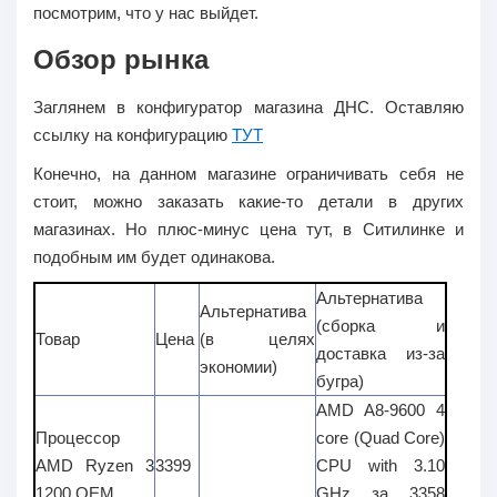
посмотрим, что у нас выйдет.
Обзор рынка
Заглянем в конфигуратор магазина ДНС. Оставляю
ссылку на конфигурацию
ТУТ
Конечно, на данном магазине ограничивать себя не
стоит, можно заказать какие-то детали в других
магазинах. Но плюс-минус цена тут, в Ситилинке и
подобным им будет одинакова.
Альтернатива
Альтернатива
(сборка и
Товар
Цена
(в целях
доставка из-за
экономии)
бугра)
AMD A8-9600 4
Процессор
core (Quad Core)
AMD Ryzen 3
3399
CPU with 3.10
1200 OEM
GHz за
3358