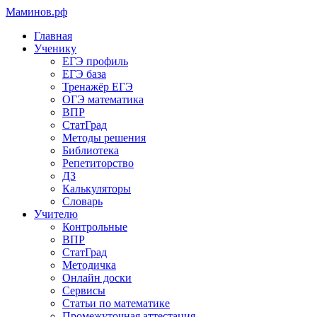
Маминов
.рф
Главная
Ученику
ЕГЭ профиль
ЕГЭ база
Тренажёр ЕГЭ
ОГЭ математика
ВПР
СтатГрад
Методы решения
Библиотека
Репетиторство
ДЗ
Калькуляторы
Словарь
Учителю
Контрольные
ВПР
СтатГрад
Методичка
Онлайн доски
Сервисы
Статьи по математике
Промежуточная аттестация