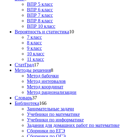
ВПР 5 класс
ВПР 6 класс
ВПР 7 класс
ВПР 8 класс
ВПР 10 класс
Вероятность и статистика
10
7 класс
8 класс
9 класс
10 класс
11 класс
СтатГрад
17
Методы решения
8
Метод бабочки
Метод интервалов
Метод координат
Метод рационализации
Словарь
37
Библиотека
166
Занимательные задачи
Учебники по математике
Учебники по информатике
Задания для домашних работ по математике
Сборники по ЕГЭ
Сборники по ОГЭ