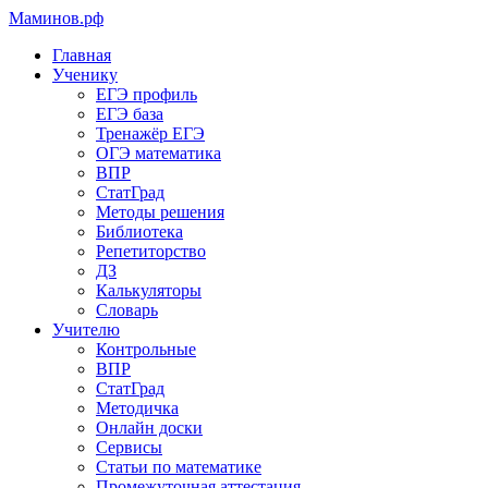
Маминов
.рф
Главная
Ученику
ЕГЭ профиль
ЕГЭ база
Тренажёр ЕГЭ
ОГЭ математика
ВПР
СтатГрад
Методы решения
Библиотека
Репетиторство
ДЗ
Калькуляторы
Словарь
Учителю
Контрольные
ВПР
СтатГрад
Методичка
Онлайн доски
Сервисы
Статьи по математике
Промежуточная аттестация