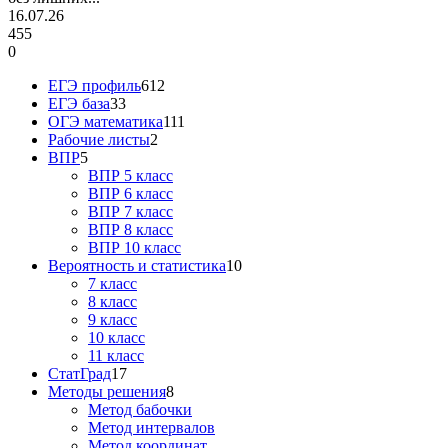
16.07.26
455
0
ЕГЭ профиль
612
ЕГЭ база
33
ОГЭ математика
111
Рабочие листы
2
ВПР
5
ВПР 5 класс
ВПР 6 класс
ВПР 7 класс
ВПР 8 класс
ВПР 10 класс
Вероятность и статистика
10
7 класс
8 класс
9 класс
10 класс
11 класс
СтатГрад
17
Методы решения
8
Метод бабочки
Метод интервалов
Метод координат