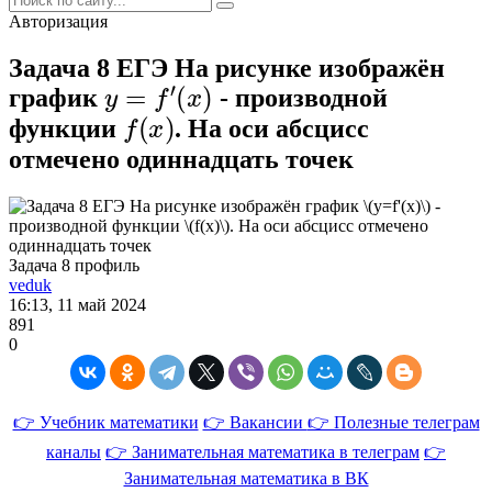
Авторизация
Задача 8 ЕГЭ На рисунке изображён
y
=
f
′
(
x
)
график
- производной
f
(
x
)
функции
. На оси абсцисс
отмечено одиннадцать точек
Задача 8 профиль
veduk
16:13, 11 май 2024
891
0
👉 Учебник математики
👉 Вакансии
👉 Полезные телеграм
каналы
👉 Занимательная математика в телеграм
👉
Занимательная математика в ВК