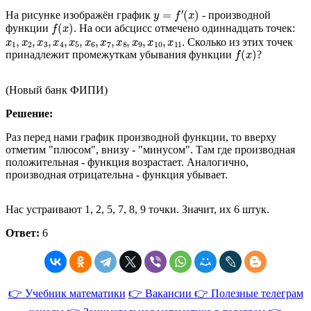
y
=
f
′
(
x
)
На рисунке изображён график
-
производной
f
(
x
)
функции
. На оси абсцисс отмечено одиннадцать точек:
x
1
,
x
2
,
x
3
,
x
4
,
x
5
,
x
6
,
x
7
,
x
8
,
x
9
,
x
10
,
x
11
. Сколько из этих точек
f
(
x
)
принадлежит промежуткам убывания функции
?
(Новый банк ФИПИ)
Решение:
Раз перед нами график производной функции, то вверху
отметим "плюсом", внизу - "минусом". Там где производная
положительная - функция возрастает. Аналогично,
производная отрицательна - функция убывает.
Нас устраивают 1, 2, 5, 7, 8, 9 точки. Значит, их 6 штук.
Ответ:
6
👉 Учебник математики
👉 Вакансии
👉 Полезные телеграм