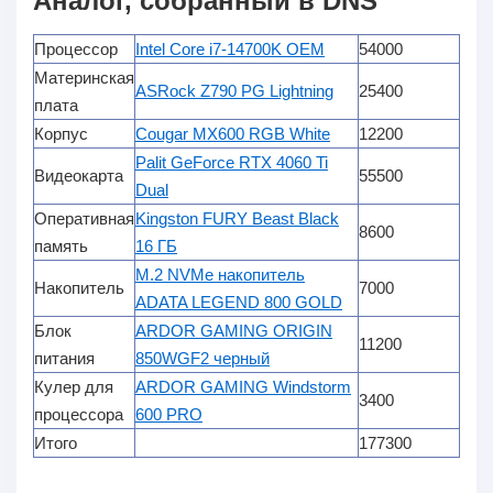
Аналог, собранный в DNS
Процессор
Intel Core i7-14700K OEM
54000
Материнская
ASRock Z790 PG Lightning
25400
плата
Корпус
Cougar MX600 RGB White
12200
Palit GeForce RTX 4060 Ti
Видеокарта
55500
Dual
Оперативная
Kingston FURY Beast Black
8600
память
16 ГБ
M.2 NVMe накопитель
Накопитель
7000
ADATA LEGEND 800 GOLD
Блок
ARDOR GAMING ORIGIN
11200
питания
850WGF2 черный
Кулер для
ARDOR GAMING Windstorm
3400
процессора
600 PRO
Итого
177300