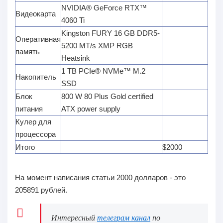
NVIDIA® GeForce RTX™
Видеокарта
4060 Ti
Kingston FURY 16 GB DDR5-
Оперативная
5200 MT/s XMP RGB
память
Heatsink
1 TB PCIe® NVMe™ M.2
Накопитель
SSD
Блок
800 W 80 Plus Gold certified
питания
ATX power supply
Кулер для
процессора
Итого
$2000
На момент написания статьи 2000 долларов - это
205891 рублей.
Интересный
телеграм канал
по