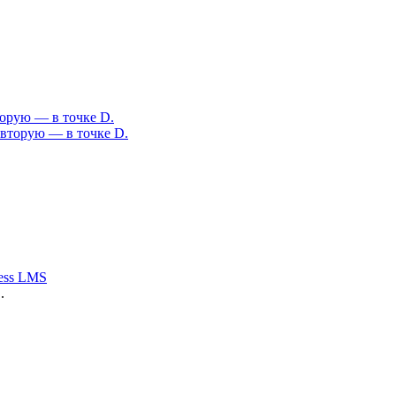
торую — в точке D.
ess LMS
.