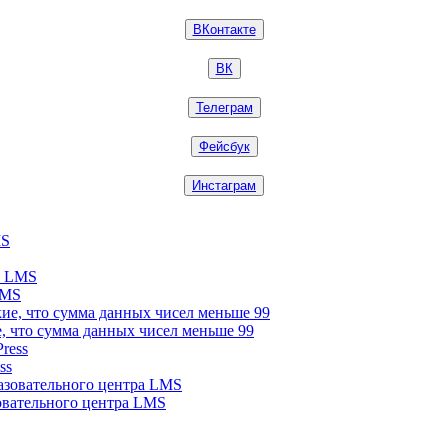
ВКонтакте
ВК
Телеграм
Фейсбук
Инстаграм
LMS
е, что сумма данных чисел меньше 99
ss
зовательного центра LMS