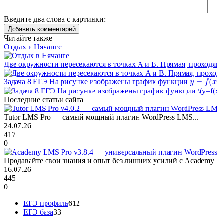
Введите два слова с картинки:
Добавить комментарий
Читайте также
Отдых в Нячанге
Две окружности пересекаются в точках A и B. Прямая, проходящ
y
=
f
(
x
)
Задача 8 ЕГЭ На рисунке изображены график функции
Последние статьи сайта
Tutor LMS Pro — самый мощный плагин WordPress LMS...
24.07.26
417
0
Продавайте свои знания и опыт без лишних усилий с Academy 
16.07.26
445
0
ЕГЭ профиль
612
ЕГЭ база
33