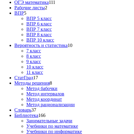
ОГЭ математика
111
Рабочие листы
2
ВПР
5
ВПР 5 класс
ВПР 6 класс
ВПР 7 класс
ВПР 8 класс
ВПР 10 класс
Вероятность и статистика
10
7 класс
8 класс
9 класс
10 класс
11 класс
СтатГрад
17
Методы решения
8
Метод бабочки
Метод интервалов
Метод координат
Метод рационализации
Словарь
37
Библиотека
166
Занимательные задачи
Учебники по математике
Учебники по информатике