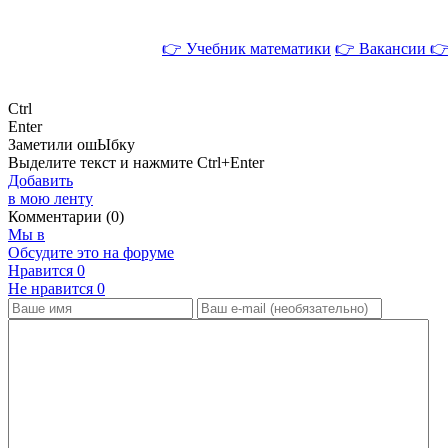
👉 Учебник математики
👉 Вакансии
👉
Ctrl
Enter
Заметили ош
Ы
бку
Выделите текст и нажмите
Ctrl+Enter
Добавить
в мою ленту
Комментарии (0)
Мы в
Обсудите это на форуме
Нравится
0
Не нравится
0