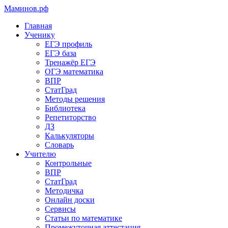
Маминов
.рф
Главная
Ученику
ЕГЭ профиль
ЕГЭ база
Тренажёр ЕГЭ
ОГЭ математика
ВПР
СтатГрад
Методы решения
Библиотека
Репетиторство
ДЗ
Калькуляторы
Словарь
Учителю
Контрольные
ВПР
СтатГрад
Методичка
Онлайн доски
Сервисы
Статьи по математике
Промежуточная аттестация