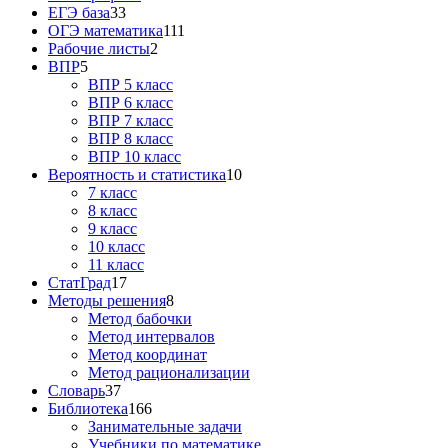
ЕГЭ база
33
ОГЭ математика
111
Рабочие листы
2
ВПР
5
ВПР 5 класс
ВПР 6 класс
ВПР 7 класс
ВПР 8 класс
ВПР 10 класс
Вероятность и статистика
10
7 класс
8 класс
9 класс
10 класс
11 класс
СтатГрад
17
Методы решения
8
Метод бабочки
Метод интервалов
Метод координат
Метод рационализации
Словарь
37
Библиотека
166
Занимательные задачи
Учебники по математике