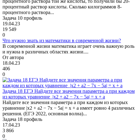
процентного раствора той же кислоты, то получили бы 20-
процентный раствор кислоты. Сколько килограммов 8-
процентного раствора...
Задача 10 профиль
19.04.23
19 549
0
Что нужно знать из математики в современной жизни?
В современной жизни математика играет очень важную роль
и нужна в различных областях жизни....
От автора
18.04.23
406
0
Задача 18 ЕГЭ Найдите все значения параметра а при каждом
из которых уравнение |x2 + a2 − 7x − 5a| = x + a
Найдите все значения параметра а при каждом из которых
уравнение |x2 + a2 − 7x − 5a| = x + a имеет ровно 4 различных
решения. (ЕГЭ 2022, основная волна)...
Задача 18 профиль
17.04.23
3 866
0