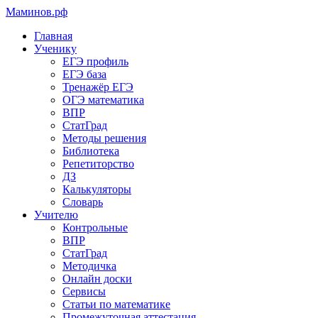
Маминов
.рф
Главная
Ученику
ЕГЭ профиль
ЕГЭ база
Тренажёр ЕГЭ
ОГЭ математика
ВПР
СтатГрад
Методы решения
Библиотека
Репетиторство
ДЗ
Калькуляторы
Словарь
Учителю
Контрольные
ВПР
СтатГрад
Методичка
Онлайн доски
Сервисы
Статьи по математике
Промежуточная аттестация