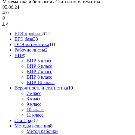
Математика и биология / Статьи по математике
05.06.24
457
0
1
2
ЕГЭ профиль
612
ЕГЭ база
33
ОГЭ математика
111
Рабочие листы
2
ВПР
5
ВПР 5 класс
ВПР 6 класс
ВПР 7 класс
ВПР 8 класс
ВПР 10 класс
Вероятность и статистика
10
7 класс
8 класс
9 класс
10 класс
11 класс
СтатГрад
17
Методы решения
8
Метод бабочки