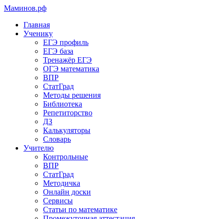
Маминов
.рф
Главная
Ученику
ЕГЭ профиль
ЕГЭ база
Тренажёр ЕГЭ
ОГЭ математика
ВПР
СтатГрад
Методы решения
Библиотека
Репетиторство
ДЗ
Калькуляторы
Словарь
Учителю
Контрольные
ВПР
СтатГрад
Методичка
Онлайн доски
Сервисы
Статьи по математике
Промежуточная аттестация