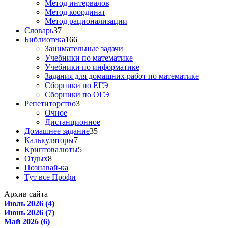
Метод интервалов
Метод координат
Метод рационализации
Словарь
37
Библиотека
166
Занимательные задачи
Учебники по математике
Учебники по информатике
Задания для домашних работ по математике
Сборники по ЕГЭ
Сборники по ОГЭ
Репетиторство
3
Очное
Дистанционное
Домашнее задание
35
Калькуляторы
7
Криптовалюты
5
Отдых
8
Познавай-ка
Тут все Профи
Архив сайта
Июль 2026 (4)
Июнь 2026 (7)
Май 2026 (6)