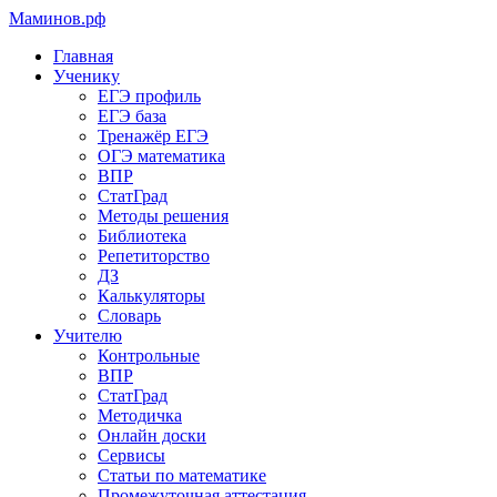
Маминов
.рф
Главная
Ученику
ЕГЭ профиль
ЕГЭ база
Тренажёр ЕГЭ
ОГЭ математика
ВПР
СтатГрад
Методы решения
Библиотека
Репетиторство
ДЗ
Калькуляторы
Словарь
Учителю
Контрольные
ВПР
СтатГрад
Методичка
Онлайн доски
Сервисы
Статьи по математике
Промежуточная аттестация