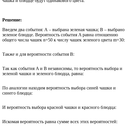
чашка и блюдце будут одинакового цвета.
Решение:
Введем два события: А – выбрана зеленая чашка; B – выбрано
зеленое блюдце. Вероятность события A равна отношению
общего числа чашек n=50 к числу чашек зеленого цвета m=30:
Также и для вероятности события B:
Так как события A и B независимы, то вероятность выбора и
зеленой чашки и зеленого блюдца, равна:
По аналогии находим вероятность выбора синей чашки и
синего блюдца:
И вероятность выбора красной чашки и красного блюдца:
Искомая вероятность равна сумме всех этих вероятностей: