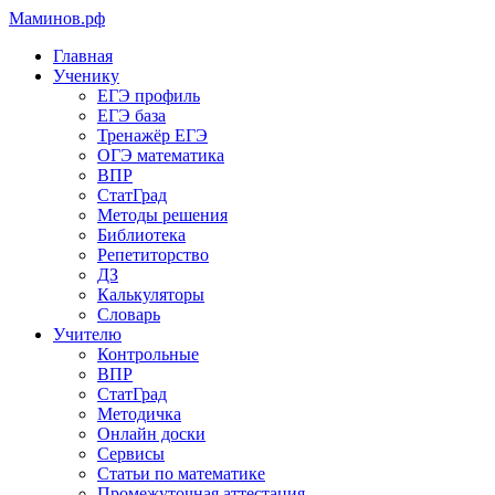
Маминов
.рф
Главная
Ученику
ЕГЭ профиль
ЕГЭ база
Тренажёр ЕГЭ
ОГЭ математика
ВПР
СтатГрад
Методы решения
Библиотека
Репетиторство
ДЗ
Калькуляторы
Словарь
Учителю
Контрольные
ВПР
СтатГрад
Методичка
Онлайн доски
Сервисы
Статьи по математике
Промежуточная аттестация