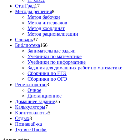
11 класс
СтатГрад
17
Методы решения
8
Метод бабочки
Метод интервалов
Метод координат
Метод рационализации
Словарь
37
Библиотека
166
Занимательные задачи
Учебники по математике
Учебники по информатике
Задания для домашних работ по математике
Сборники по ЕГЭ
Сборники по ОГЭ
Репетиторство
3
Очное
Дистанционное
Домашнее задание
35
Калькуляторы
7
Криптовалюты
5
Отдых
8
Познавай-ка
Тут все Профи