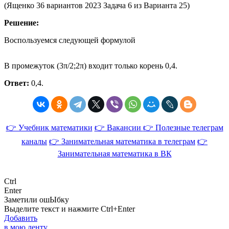
(Ященко 36 вариантов 2023 Задача 6 из Варианта 25)
Решение:
Воспользуемся следующей формулой
В промежуток
(
3
π/
2
;
2
π
)
входит только корень
0
,
4
.
Ответ:
0
,
4
.
👉 Учебник математики
👉 Вакансии
👉 Полезные телеграм
каналы
👉 Занимательная математика в телеграм
👉
Занимательная математика в ВК
Ctrl
Enter
Заметили ош
Ы
бку
Выделите текст и нажмите
Ctrl+Enter
Добавить
в мою ленту