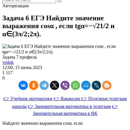
Авторизация
Задача 6 ЕГЭ Найдите значение
выражения cosα , если tgα=−√21/2 и
α∈(3π/2;2π).
Задача 7 профиль
veduk
12:00, 15 июнь 2023
1 117
0
👉 Учебник математики
👉 Вакансии
👉 Полезные телеграм
каналы
👉 Занимательная математика в телеграм
👉
Занимательная математика в ВК
Найдите значение выражения cosα, если