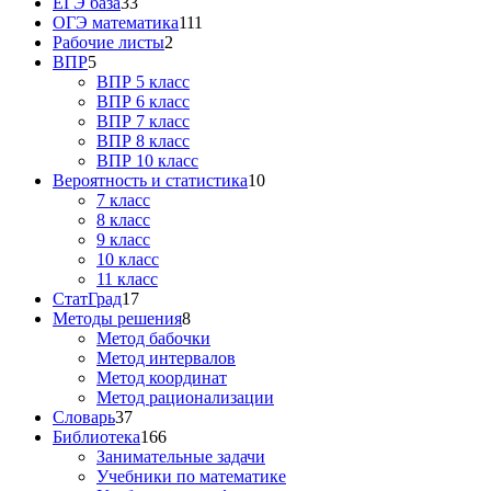
ЕГЭ база
33
ОГЭ математика
111
Рабочие листы
2
ВПР
5
ВПР 5 класс
ВПР 6 класс
ВПР 7 класс
ВПР 8 класс
ВПР 10 класс
Вероятность и статистика
10
7 класс
8 класс
9 класс
10 класс
11 класс
СтатГрад
17
Методы решения
8
Метод бабочки
Метод интервалов
Метод координат
Метод рационализации
Словарь
37
Библиотека
166
Занимательные задачи
Учебники по математике