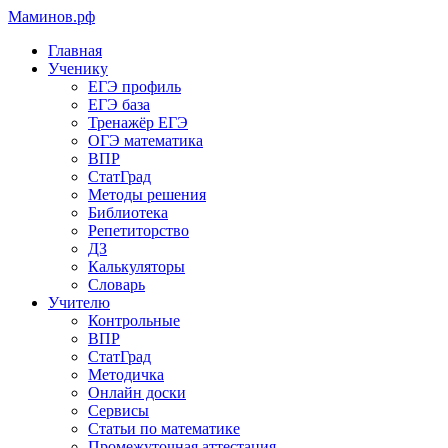
Маминов
.рф
Главная
Ученику
ЕГЭ профиль
ЕГЭ база
Тренажёр ЕГЭ
ОГЭ математика
ВПР
СтатГрад
Методы решения
Библиотека
Репетиторство
ДЗ
Калькуляторы
Словарь
Учителю
Контрольные
ВПР
СтатГрад
Методичка
Онлайн доски
Сервисы
Статьи по математике
Промежуточная аттестация