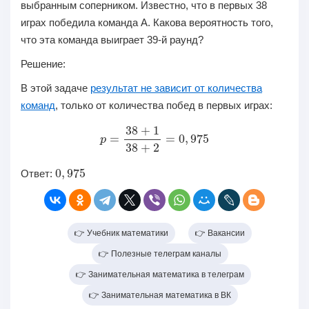
выбранным соперником. Известно, что в первых 38
играх победила команда А. Какова вероятность того,
что эта команда выиграет 39-й раунд?
Решение:
В этой задаче
результат не зависит от количества
команд
, только от количества побед в первых играх:
p
=
38
+
1
38
+
2
=
0
,
975
0
,
975
Ответ:
👉 Учебник математики
👉 Вакансии
👉 Полезные телеграм каналы
👉 Занимательная математика в телеграм
👉 Занимательная математика в ВК