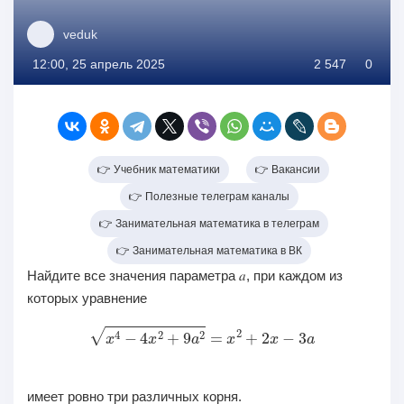
veduk
12:00, 25 апрель 2025
2 547
0
👉 Учебник математики
👉 Вакансии
👉 Полезные телеграм каналы
👉 Занимательная математика в телеграм
👉 Занимательная математика в ВК
Найдите все значения параметра 𝑎, при каждом из
которых уравнение
x
4
−
4
x
2
+
9
a
2
=
x
2
+
2
x
−
3
a
имеет ровно три различных корня.