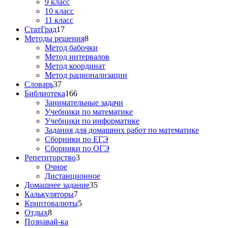
9 класс
10 класс
11 класс
СтатГрад
17
Методы решения
8
Метод бабочки
Метод интервалов
Метод координат
Метод рационализации
Словарь
37
Библиотека
166
Занимательные задачи
Учебники по математике
Учебники по информатике
Задания для домашних работ по математике
Сборники по ЕГЭ
Сборники по ОГЭ
Репетиторство
3
Очное
Дистанционное
Домашнее задание
35
Калькуляторы
7
Криптовалюты
5
Отдых
8
Познавай-ка