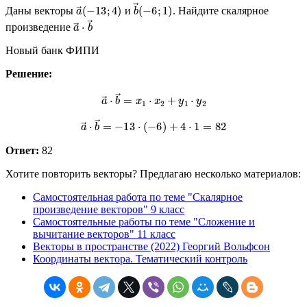
a
→
(
−
13
;
4
)
b
→
(
−
6
;
1
)
Даны векторы
и
. Найдите скалярное
a
→
⋅
b
→
произведение
Новый банк ФИПИ
Решение:
a
→
⋅
b
→
=
x
1
⋅
x
2
+
y
1
⋅
y
2
a
→
⋅
b
→
=
−
13
⋅
(
−
6
)
+
4
⋅
1
=
82
Ответ:
82
Хотите повторить векторы? Предлагаю несколько материалов:
Самостоятельная работа по теме "Скалярное
произведение векторов" 9 класс
Самостоятельные работы по теме "Сложение и
вычитание векторов" 11 класс
Векторы в пространстве (2022) Георгий Вольфсон
Координаты вектора. Тематический контроль