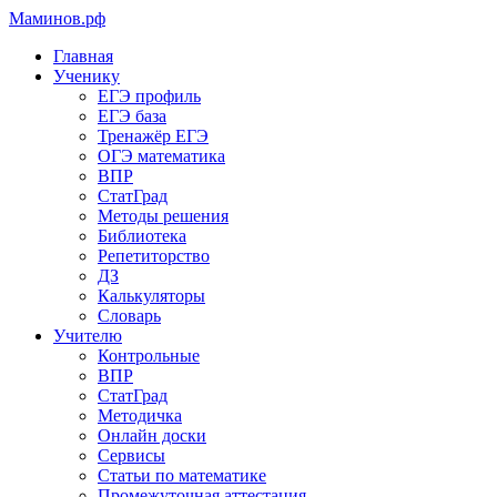
Маминов
.рф
Главная
Ученику
ЕГЭ профиль
ЕГЭ база
Тренажёр ЕГЭ
ОГЭ математика
ВПР
СтатГрад
Методы решения
Библиотека
Репетиторство
ДЗ
Калькуляторы
Словарь
Учителю
Контрольные
ВПР
СтатГрад
Методичка
Онлайн доски
Сервисы
Статьи по математике
Промежуточная аттестация