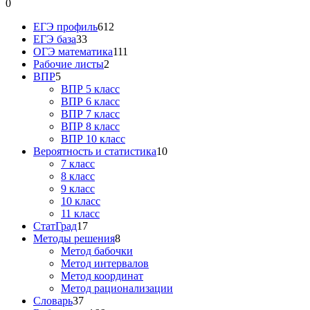
0
ЕГЭ профиль
612
ЕГЭ база
33
ОГЭ математика
111
Рабочие листы
2
ВПР
5
ВПР 5 класс
ВПР 6 класс
ВПР 7 класс
ВПР 8 класс
ВПР 10 класс
Вероятность и статистика
10
7 класс
8 класс
9 класс
10 класс
11 класс
СтатГрад
17
Методы решения
8
Метод бабочки
Метод интервалов
Метод координат
Метод рационализации
Словарь
37