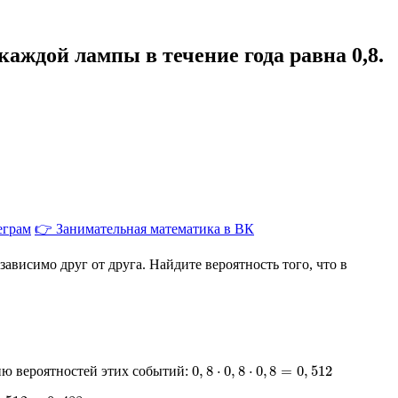
аждой лампы в течение года равна 0,8.
еграм
👉 Занимательная математика в ВК
висимо друг от друга. Найдите вероятность того, что в
0
,
8
⋅
0
,
8
⋅
0
,
8
=
0
,
512
ию вероятностей этих событий:
512
=
0
,
488