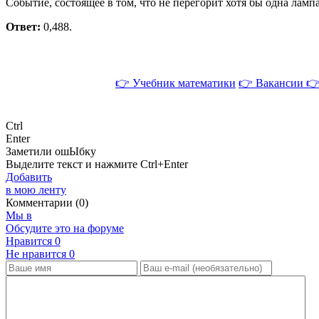
Событие, состоящее в том, что не перегорит хотя бы одна ламп
Ответ:
0,488.
👉 Учебник математики
👉 Вакансии
👉
Ctrl
Enter
Заметили ош
Ы
бку
Выделите текст и нажмите
Ctrl+Enter
Добавить
в мою ленту
Комментарии (0)
Мы в
Обсудите это на форуме
Нравится
0
Не нравится
0