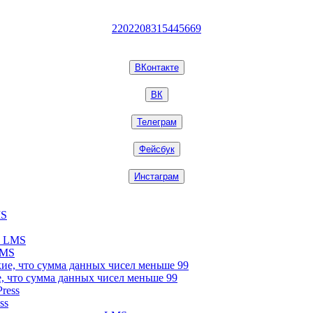
2202208315445669
ВКонтакте
ВК
Телеграм
Фейсбук
Инстаграм
LMS
е, что сумма данных чисел меньше 99
ss