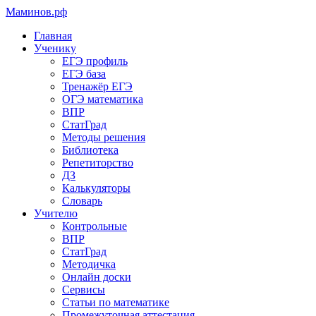
Маминов
.рф
Главная
Ученику
ЕГЭ профиль
ЕГЭ база
Тренажёр ЕГЭ
ОГЭ математика
ВПР
СтатГрад
Методы решения
Библиотека
Репетиторство
ДЗ
Калькуляторы
Словарь
Учителю
Контрольные
ВПР
СтатГрад
Методичка
Онлайн доски
Сервисы
Статьи по математике
Промежуточная аттестация