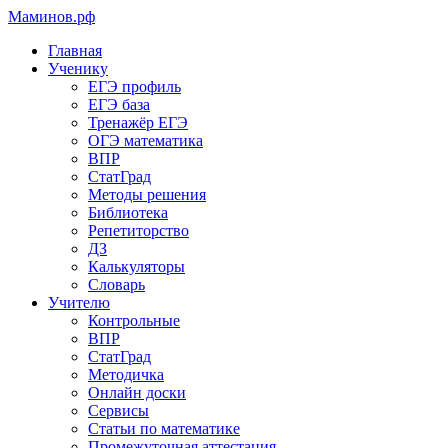
Маминов
.рф
Главная
Ученику
ЕГЭ профиль
ЕГЭ база
Тренажёр ЕГЭ
ОГЭ математика
ВПР
СтатГрад
Методы решения
Библиотека
Репетиторство
ДЗ
Калькуляторы
Словарь
Учителю
Контрольные
ВПР
СтатГрад
Методичка
Онлайн доски
Сервисы
Статьи по математике
Промежуточная аттестация