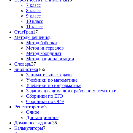
7 класс
8 класс
9 класс
10 класс
11 класс
СтатГрад
17
Методы решения
8
Метод бабочки
Метод интервалов
Метод координат
Метод рационализации
Словарь
37
Библиотека
166
Занимательные задачи
Учебники по математике
Учебники по информатике
Задания для домашних работ по математике
Сборники по ЕГЭ
Сборники по ОГЭ
Репетиторство
3
Очное
Дистанционное
Домашнее задание
35
Калькуляторы
7