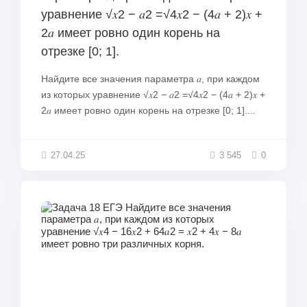
уравнение √𝑥2 − 𝑎2 =√︀4𝑥2 − (4𝑎 + 2)𝑥 +
2𝑎 имеет ровно один корень на
отрезке [0; 1].
Найдите все значения параметра 𝑎, при каждом
из которых уравнение √𝑥2 − 𝑎2 =√︀4𝑥2 − (4𝑎 + 2)𝑥 +
2𝑎 имеет ровно один корень на отрезке [0; 1]....
27.04.25
3 545
0