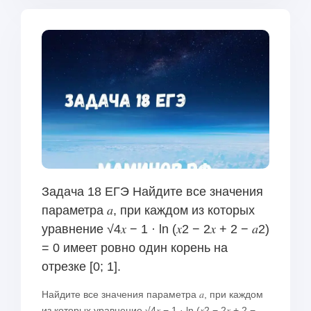
Задача 18 ЕГЭ Найдите все значения
параметра 𝑎, при каждом из которых
уравнение √4𝑥 − 1 · ln (︀𝑥2 − 2𝑥 + 2 − 𝑎2)︀
= 0 имеет ровно один корень на
отрезке [0; 1].
Найдите все значения параметра 𝑎, при каждом
из которых уравнение √4𝑥 − 1 · ln (︀𝑥2 − 2𝑥 + 2 −