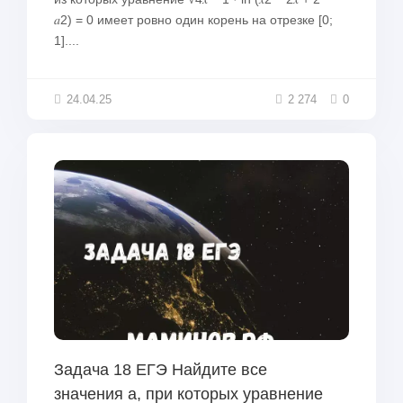
𝑎2)︀ = 0 имеет ровно один корень на отрезке [0;
1]....
24.04.25
2 274
0
Задача 18 ЕГЭ Найдите все
значения a, при которых уравнение