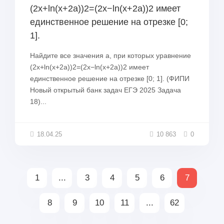
(2x+ln(x+2a))2=(2x−ln(x+2a))2 имеет
единственное решение на отрезке [0;
1].
Найдите все значения a, при которых уравнение
(2x+ln(x+2a))2=(2x−ln(x+2a))2 имеет
единственное решение на отрезке [0; 1]. (ФИПИ
Новый открытый банк задач ЕГЭ 2025 Задача
18)...
18.04.25
10 863
0
1
...
3
4
5
6
7
8
9
10
11
...
62