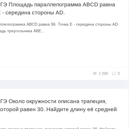
ЕГЭ Площадь параллелограмма ABCD равна
Е - середина стороны AD.
лелограмма ABCD равна 96. Точка Е - середина стороны AD.
дь треугольника ABE...
2 099
0
ЕГЭ Около окружности описана трапеция,
которой равен 30. Найдите длину её средней