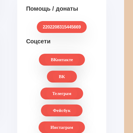
Помощь / донаты
2202208315445669
Соцсети
ВКонтакте
ВК
Телеграм
Фейсбук
Инстаграм