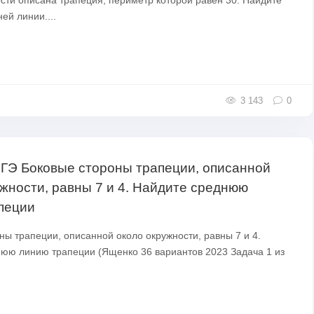
сти описана трапеция, периметр которой равен 30. Найдите
ей линии....
3 143
0
ЕГЭ Боковые стороны трапеции, описанной
ужности, равны 7 и 4. Найдите среднюю
пеции
ны трапеции, описанной около окружности, равны 7 и 4.
юю линию трапеции (Ященко 36 вариантов 2023 Задача 1 из