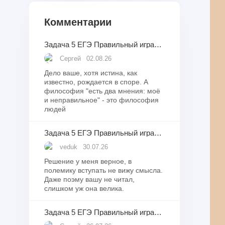
Комментарии
Задача 5 ЕГЭ Правильный игральный кубик бросили десять раз. Известно, что в какой-то момент сумма выпавших при бросаниях очков оказалась равна 4.
Сергей
02.08.26
Дело ваше, хотя истина, как
известно, рождается в споре. А
философия "есть два мнения: моё
и неправильное" - это философия
людей
Задача 5 ЕГЭ Правильный игральный кубик бросили десять раз. Известно, что в какой-то момент сумма выпавших при бросаниях очков оказалась равна 4.
veduk
30.07.26
Решение у меня верное, в
полемику вступать не вижу смысла.
Даже поэму вашу не читал,
слишком уж она велика.
Задача 5 ЕГЭ Правильный игральный кубик бросили десять раз. Известно, что в какой-то момент сумма выпавших при бросаниях очков оказалась равна 4.