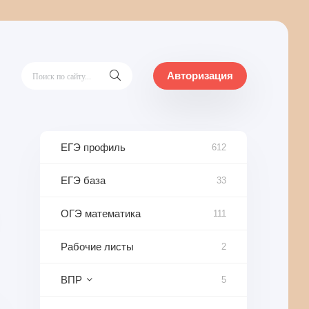
Авторизация
ЕГЭ профиль
612
ЕГЭ база
33
ОГЭ математика
111
Рабочие листы
2
ВПР
5